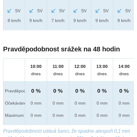
SV
SV
SV
SV
SV
SV
8 km/h
9 km/h
7 km/h
9 km/h
9 km/h
9 km/h
Pravděpodobnost srážek na 48 hodin
10:00
11:00
12:00
13:00
14:00
dnes
dnes
dnes
dnes
dnes
0 %
0 %
0 %
0 %
0 %
Pravděpod.
Očekáváno
0 mm
0 mm
0 mm
0 mm
0 mm
Maximum
0 mm
0 mm
0 mm
0 mm
0 mm
Pravděpodobnost udává šanci, že spadne alespoň 0,1 mm