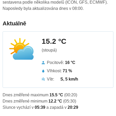
sestavena podle několika modelů (ICON, GFS, ECMWF).
Naposledy byla aktualizována dnes v 08:00.
Aktuálně
15.2 °C
(stoupá)
Pocitově:
16 °C
Vlhkost:
71 %
Vítr:
S, 5 km/h
Dnes změřené maximum
15.5 °C
(00:20)
Dnes změřené minimum
12.2 °C
(05:30)
Slunce vychází v
05:39
a zapadá v
20:29