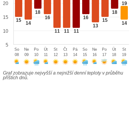
20
19
18
18
15
16
16
15
15
14
14
13
10
11
11
11
5
So
Ne
Po
Út
St
Čt
Pá
So
Ne
Po
Út
St
08
09
10
11
12
13
14
15
16
17
18
19
Graf zobrazuje nejvyšší a nejnižší denní teploty v průběhu
příštích dnů.