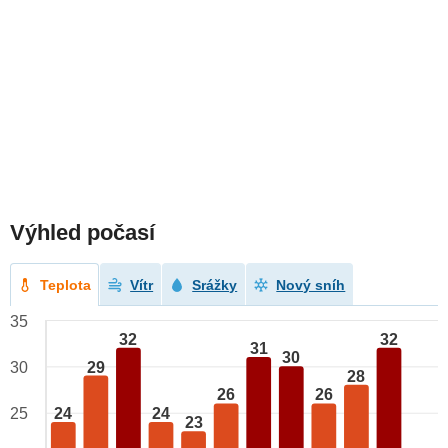
Výhled počasí
Teplota
Vítr
Srážky
Nový sníh
35
32
32
31
30
29
30
28
26
26
24
24
25
23