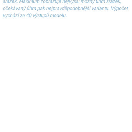
srážek. Maximum zobrazuje nejvyšší možný úhrn srážek,
očekávaný úhrn pak nejpravděpodobnější variantu. Výpočet
vychází ze 40 výstupů modelu.