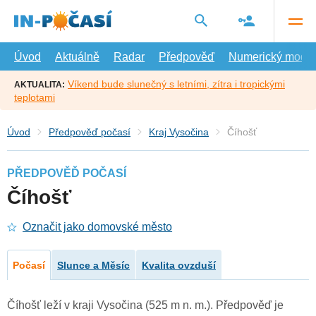
Přejít
na
hlavní
obsah
Úvod
Aktuálně
Radar
Předpověď
Numerický model
Víkend bude slunečný s letními, zítra i tropickými
AKTUALITA:
teplotami
Úvod
Předpověď počasí
Kraj Vysočina
Číhošť
PŘEDPOVĚĎ POČASÍ
Číhošť
Označit jako domovské město
Počasí
Slunce a Měsíc
Kvalita ovzduší
Číhošť leží v kraji Vysočina (525 m n. m.). Předpověď je