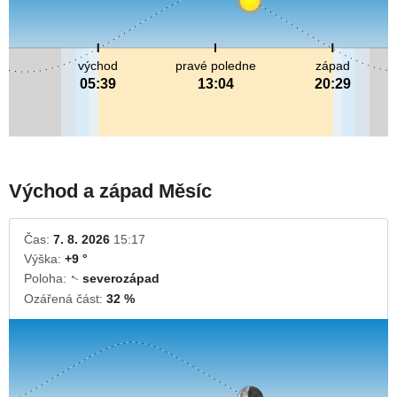
východ
pravé poledne
západ
05:39
13:04
20:29
Východ a západ Měsíc
Čas:
7. 8. 2026
15:17
Výška:
+9 °
Poloha:
severozápad
↓
Ozářená část:
32 %