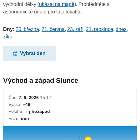
východní délky (
ukázat na mapě
). Prohlédněte si
astronomické údaje pro tuto lokalitu.
Dny:
20. března
,
21. června
,
23. září
,
21. prosince
,
dnes
,
zítra
Vybrat den
Východ a západ Slunce
Čas:
7. 8. 2026
15:17
Výška:
+48 °
Poloha:
jihozápad
↓
Fáze:
den