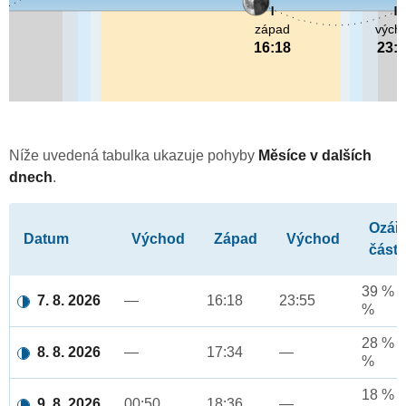
západ
vých
16:18
23:
Níže uvedená tabulka ukazuje pohyby
Měsíce v dalších
dnech
.
Ozář
Datum
Východ
Západ
Východ
část
39 % a
7. 8. 2026
—
16:18
23:55
%
28 % a
8. 8. 2026
—
17:34
—
%
18 % a
9. 8. 2026
00:50
18:36
—