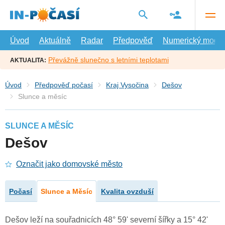
Přejít
na
hlavní
obsah
Úvod
Aktuálně
Radar
Předpověď
Numerický model
Převážně slunečno s letními teplotami
AKTUALITA:
Úvod
Předpověď počasí
Kraj Vysočina
Dešov
Slunce a měsíc
SLUNCE A MĚSÍC
Dešov
Označit jako domovské město
Počasí
Slunce a Měsíc
Kvalita ovzduší
Dešov leží na souřadnicích 48° 59' severní šířky a 15° 42'