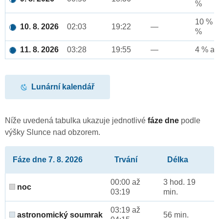
%
10 % a
10. 8. 2026
02:03
19:22
—
%
11. 8. 2026
03:28
19:55
—
4 % až
Lunární kalendář
Níže uvedená tabulka ukazuje jednotlivé
fáze dne
podle
výšky Slunce nad obzorem.
Fáze dne 7. 8. 2026
Trvání
Délka
00:00 až
3 hod. 19
noc
03:19
min.
03:19 až
astronomický soumrak
56 min.