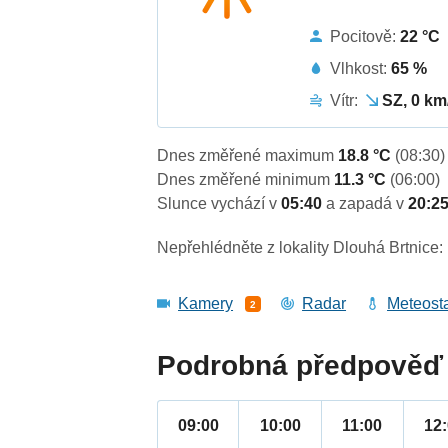
Pocitově:
22 °C
Vlhkost:
65 %
Vítr:
SZ, 0 km
Dnes změřené maximum
18.8 °C
(08:30)
Dnes změřené minimum
11.3 °C
(06:00)
Slunce vychází v
05:40
a zapadá v
20:2
Nepřehlédněte z lokality Dlouhá Brtnice:
Kamery
Radar
Meteost
2
Podrobná předpověď 
09:00
10:00
11:00
12