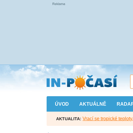
Přejít
na
hlavní
obsah
ÚVOD
AKTUÁLNĚ
RADA
Vrací se tropické teploty
AKTUALITA: