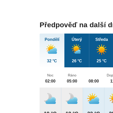
Předpověď na další 
Pondělí
Úterý
Středa
32 °C
26 °C
25 °C
Noc
Ráno
Dop
02:00
05:00
08:00
1