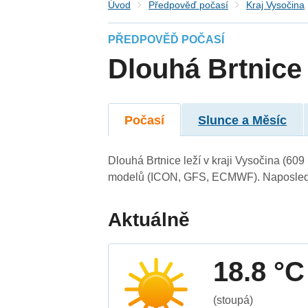
Úvod
Předpověď počasí
Kraj Vysočina
PŘEDPOVĚĎ POČASÍ
Dlouhá Brtnice
Počasí
Slunce a Měsíc
Dlouhá Brtnice leží v kraji Vysočina (60
modelů (ICON, GFS, ECMWF). Naposledy 
Aktuálně
18.8 °C
(stoupá)