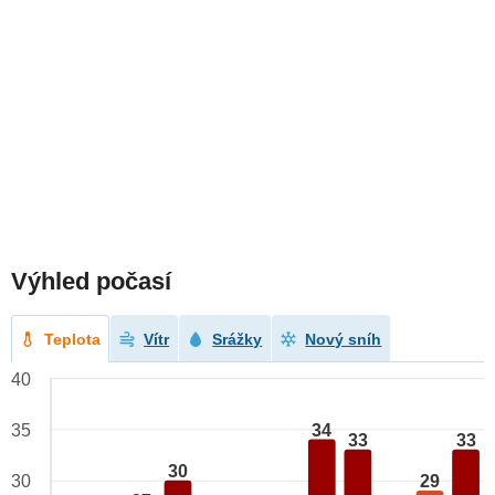
Výhled počasí
Teplota
Vítr
Srážky
Nový sníh
40
34
35
33
33
30
29
30