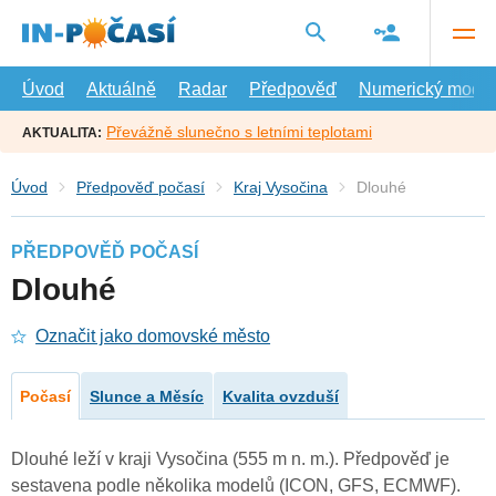
Přejít
na
hlavní
obsah
Úvod
Aktuálně
Radar
Předpověď
Numerický model
Převážně slunečno s letními teplotami
AKTUALITA:
Úvod
Předpověď počasí
Kraj Vysočina
Dlouhé
PŘEDPOVĚĎ POČASÍ
Dlouhé
Označit jako domovské město
Počasí
Slunce a Měsíc
Kvalita ovzduší
Dlouhé leží v kraji Vysočina (555 m n. m.). Předpověď je
sestavena podle několika modelů (ICON, GFS, ECMWF).