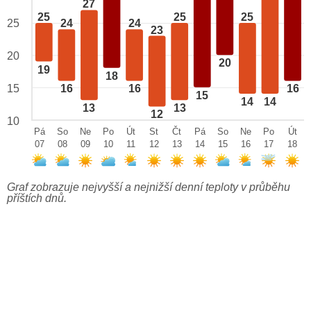
27
25
25
25
25
24
24
23
20
20
19
18
15
16
16
16
15
14
14
13
13
12
10
Pá
So
Ne
Po
Út
St
Čt
Pá
So
Ne
Po
Út
07
08
09
10
11
12
13
14
15
16
17
18
Graf zobrazuje nejvyšší a nejnižší denní teploty v průběhu
příštích dnů.