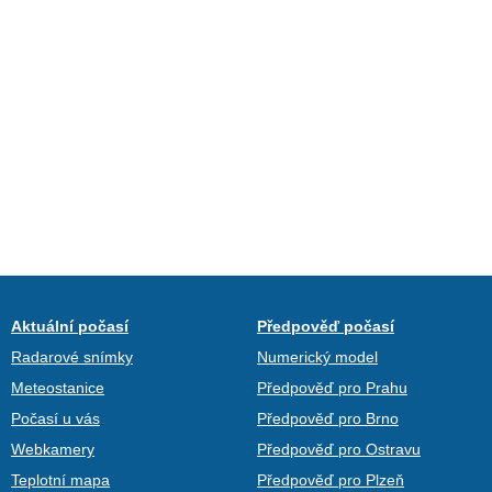
Aktuální počasí
Předpověď počasí
Radarové snímky
Numerický model
Meteostanice
Předpověď pro Prahu
Počasí u vás
Předpověď pro Brno
Webkamery
Předpověď pro Ostravu
Teplotní mapa
Předpověď pro Plzeň