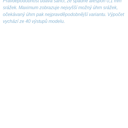
Pravděpodobnost udává šanci, že spadne alespoň 0,1 mm
srážek. Maximum zobrazuje nejvyšší možný úhrn srážek,
očekávaný úhrn pak nejpravděpodobnější variantu. Výpočet
vychází ze 40 výstupů modelu.