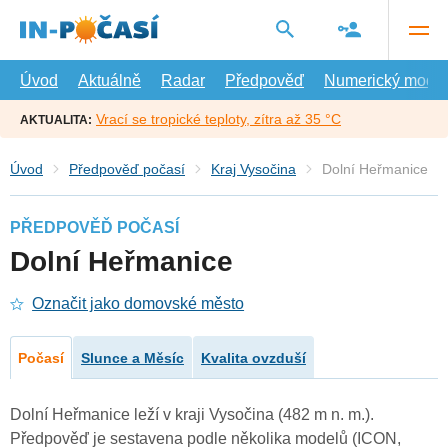
Přejít
na
hlavní
obsah
Úvod
Aktuálně
Radar
Předpověď
Numerický model
Vrací se tropické teploty, zítra až 35 °C
AKTUALITA:
Úvod
Předpověď počasí
Kraj Vysočina
Dolní Heřmanice
PŘEDPOVĚĎ POČASÍ
Dolní Heřmanice
Označit jako domovské město
Počasí
Slunce a Měsíc
Kvalita ovzduší
Dolní Heřmanice leží v kraji Vysočina (482 m n. m.).
Předpověď je sestavena podle několika modelů (ICON,