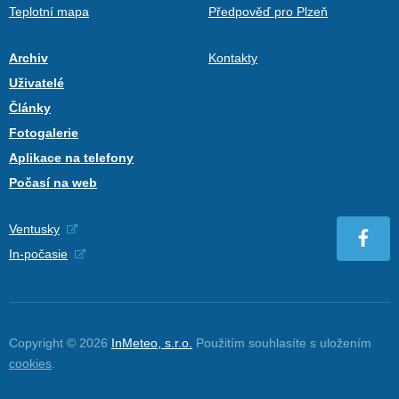
Teplotní mapa
Předpověď pro Plzeň
Archiv
Kontakty
Uživatelé
Články
Fotogalerie
Aplikace na telefony
Počasí na web
Ventusky
In-počasie
Copyright © 2026
InMeteo, s.r.o.
Použitím souhlasíte s uložením
cookies
.