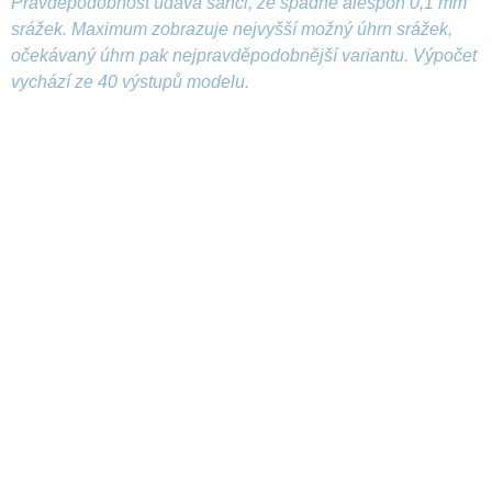
Pravděpodobnost udává šanci, že spadne alespoň 0,1 mm
srážek. Maximum zobrazuje nejvyšší možný úhrn srážek,
očekávaný úhrn pak nejpravděpodobnější variantu. Výpočet
vychází ze 40 výstupů modelu.