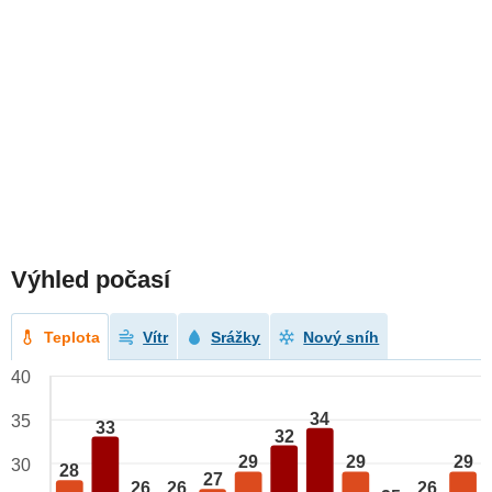
Výhled počasí
Teplota
Vítr
Srážky
Nový sníh
40
34
35
33
32
29
29
29
30
28
27
26
26
26