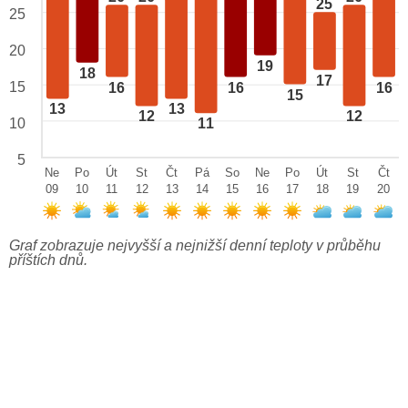
25
25
20
19
18
17
15
16
16
16
15
13
13
12
12
10
11
5
Ne
Po
Út
St
Čt
Pá
So
Ne
Po
Út
St
Čt
09
10
11
12
13
14
15
16
17
18
19
20
Graf zobrazuje nejvyšší a nejnižší denní teploty v průběhu
příštích dnů.