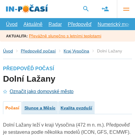
Přejít
na
hlavní
obsah
Úvod
Aktuálně
Radar
Předpověď
Numerický model
Převážně slunečno s letními teplotami
AKTUALITA:
Úvod
Předpověď počasí
Kraj Vysočina
Dolní Lažany
PŘEDPOVĚĎ POČASÍ
Dolní Lažany
Označit jako domovské město
Počasí
Slunce a Měsíc
Kvalita ovzduší
Dolní Lažany leží v kraji Vysočina (472 m n. m.). Předpověď
je sestavena podle několika modelů (ICON, GFS, ECMWF).