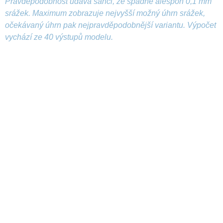
Pravděpodobnost udává šanci, že spadne alespoň 0,1 mm
srážek. Maximum zobrazuje nejvyšší možný úhrn srážek,
očekávaný úhrn pak nejpravděpodobnější variantu. Výpočet
vychází ze 40 výstupů modelu.