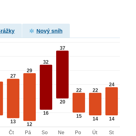
Srážky
Nový sníh
37
32
29
27
24
22
22
20
16
15
14
14
13
12
Čt
Pá
So
Ne
Po
Út
St