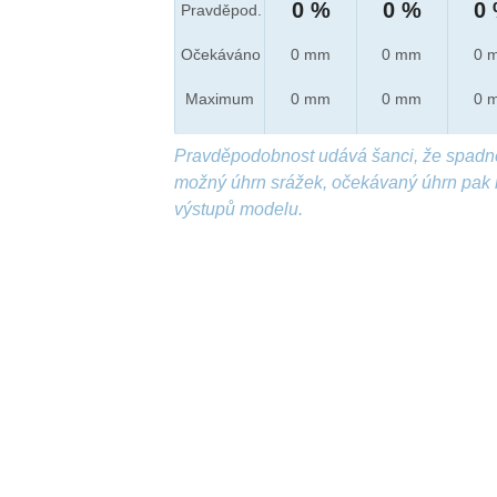
0 %
0 %
0
Pravděpod.
Očekáváno
0 mm
0 mm
0 
Maximum
0 mm
0 mm
0 
Pravděpodobnost udává šanci, že spadn
možný úhrn srážek, očekávaný úhrn pak 
výstupů modelu.