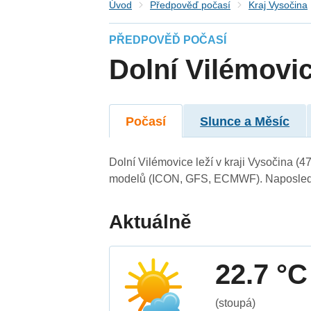
Úvod
Předpověď počasí
Kraj Vysočina
PŘEDPOVĚĎ POČASÍ
Dolní Vilémovi
Počasí
Slunce a Měsíc
Dolní Vilémovice leží v kraji Vysočina (
modelů (ICON, GFS, ECMWF). Naposledy 
Aktuálně
22.7 °C
(stoupá)