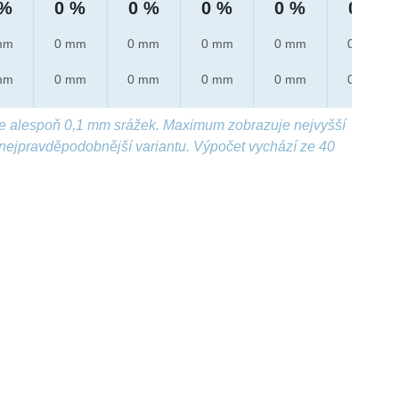
 %
0 %
0 %
0 %
0 %
0 %
mm
0 mm
0 mm
0 mm
0 mm
0 mm
mm
0 mm
0 mm
0 mm
0 mm
0 mm
e alespoň 0,1 mm srážek. Maximum zobrazuje nejvyšší
nejpravděpodobnější variantu. Výpočet vychází ze 40