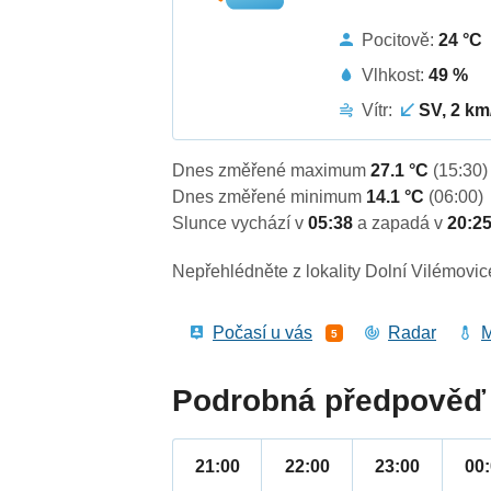
Pocitově:
24 °C
Vlhkost:
49 %
Vítr:
SV, 2 km
Dnes změřené maximum
27.1 °C
(15:30)
Dnes změřené minimum
14.1 °C
(06:00)
Slunce vychází v
05:38
a zapadá v
20:2
Nepřehlédněte z lokality Dolní Vilémovic
Počasí u vás
Radar
M
5
Podrobná předpověď 
21:00
22:00
23:00
00