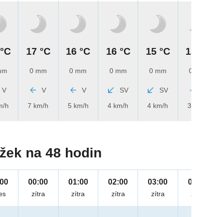
 °C
17 °C
16 °C
16 °C
15 °C
15 °C
mm
0 mm
0 mm
0 mm
0 mm
0 mm
V
V
V
SV
SV
S
m/h
7 km/h
5 km/h
4 km/h
4 km/h
3 km/h
žek na 48 hodin
:00
00:00
01:00
02:00
03:00
04:00
es
zítra
zítra
zítra
zítra
zítra