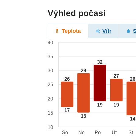
Výhled počasí
Teplota
Vítr
40
35
32
29
30
27
26
26
25
20
19
19
17
15
15
14
10
So
Ne
Po
Út
St