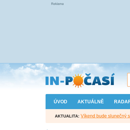
Přejít
na
hlavní
obsah
ÚVOD
AKTUÁLNĚ
RADA
Víkend bude slunečný s l
AKTUALITA: