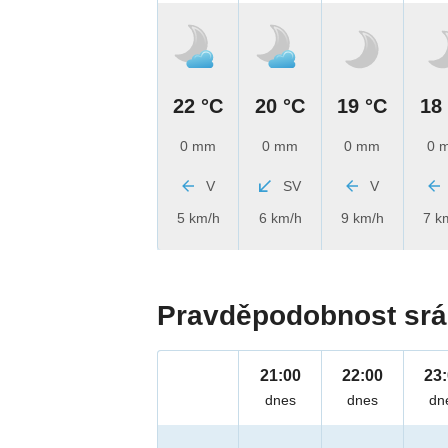
22 °C
20 °C
19 °C
18
0 mm
0 mm
0 mm
0 
V
SV
V
5 km/h
6 km/h
9 km/h
7 k
Pravděpodobnost srá
21:00
22:00
23
dnes
dnes
dn