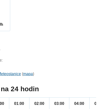
/h
5
e:
eteostanice
(
mapa
)
na 24 hodin
:00
01:00
02:00
03:00
04:00
05:00