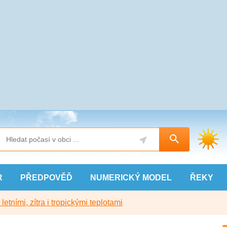
R
PŘEDPOVĚĎ
NUMERICKÝ
MODEL
ŘEKY
etními, zítra i tropickými teplotami