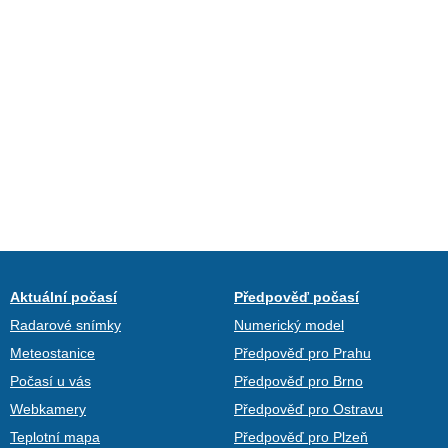
Aktuální počasí
Předpověď počasí
Radarové snímky
Numerický model
Meteostanice
Předpověď pro Prahu
Počasí u vás
Předpověď pro Brno
Webkamery
Předpověď pro Ostravu
Teplotní mapa
Předpověď pro Plzeň