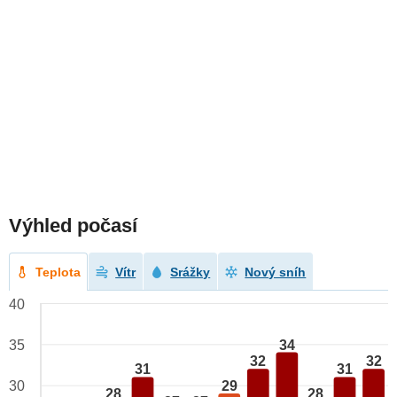
Výhled počasí
Teplota
Vítr
Srážky
Nový sníh
40
34
35
32
32
31
31
29
30
28
28