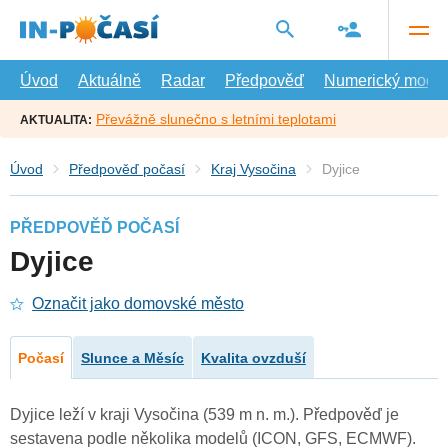
Přejít
na
hlavní
obsah
Úvod
Aktuálně
Radar
Předpověď
Numerický model
Převážně slunečno s letními teplotami
AKTUALITA:
Úvod
Předpověď počasí
Kraj Vysočina
Dyjice
PŘEDPOVĚĎ POČASÍ
Dyjice
Označit jako domovské město
Počasí
Slunce a Měsíc
Kvalita ovzduší
Dyjice leží v kraji Vysočina (539 m n. m.). Předpověď je
sestavena podle několika modelů (ICON, GFS, ECMWF).