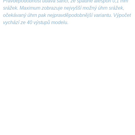
Pravděpodobnost udává šanci, že spadne alespoň 0,1 mm
srážek. Maximum zobrazuje nejvyšší možný úhrn srážek,
očekávaný úhrn pak nejpravděpodobnější variantu. Výpočet
vychází ze 40 výstupů modelu.