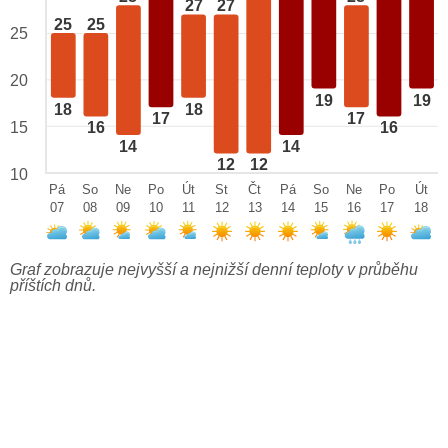
27
27
25
25
25
20
19
19
18
18
17
17
15
16
16
14
14
12
12
10
Pá
So
Ne
Po
Út
St
Čt
Pá
So
Ne
Po
Út
07
08
09
10
11
12
13
14
15
16
17
18
Graf zobrazuje nejvyšší a nejnižší denní teploty v průběhu
příštích dnů.