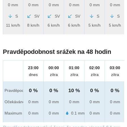
0 mm
0 mm
0 mm
0 mm
0 mm
0 mm
S
SV
SV
SV
S
S
11 km/h
8 km/h
6 km/h
6 km/h
5 km/h
5 km/h
Pravděpodobnost srážek na 48 hodin
23:00
00:00
01:00
02:00
03:00
dnes
zítra
zítra
zítra
zítra
0 %
0 %
10 %
0 %
0 %
Pravděpod.
Očekáváno
0 mm
0 mm
0 mm
0 mm
0 mm
Maximum
0 mm
0 mm
0.1 mm
0 mm
0 mm