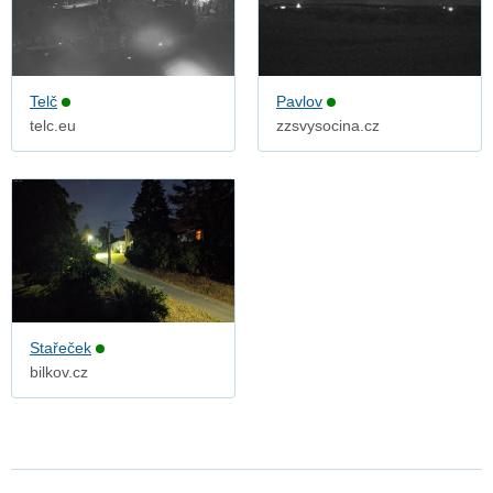
Telč
Pavlov
telc.eu
zzsvysocina.cz
Stařeček
bilkov.cz