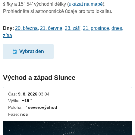
šířky a 15° 54' východní délky (
ukázat na mapě
).
Prohlédněte si astronomické údaje pro tuto lokalitu.
Dny:
20. března
,
21. června
,
23. září
,
21. prosince
,
dnes
,
zítra
Vybrat den
Východ a západ Slunce
Čas:
9. 8. 2026
03:04
Výška:
−19 °
Poloha:
severovýchod
↓
Fáze:
noc