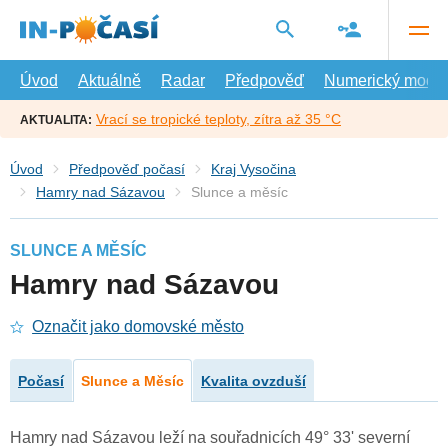
Přejít
na
hlavní
obsah
Úvod
Aktuálně
Radar
Předpověď
Numerický model
Vrací se tropické teploty, zítra až 35 °C
AKTUALITA:
Úvod
Předpověď počasí
Kraj Vysočina
Hamry nad Sázavou
Slunce a měsíc
SLUNCE A MĚSÍC
Hamry nad Sázavou
Označit jako domovské město
Počasí
Slunce a Měsíc
Kvalita ovzduší
Hamry nad Sázavou leží na souřadnicích 49° 33' severní