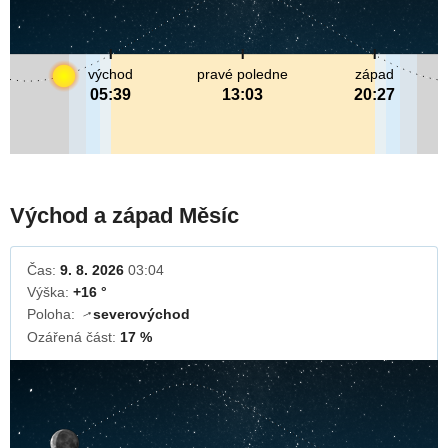
východ
pravé poledne
západ
05:39
13:03
20:27
Východ a západ Měsíc
Čas:
9. 8. 2026
03:04
Výška:
+16 °
Poloha:
severovýchod
↓
Ozářená část:
17 %