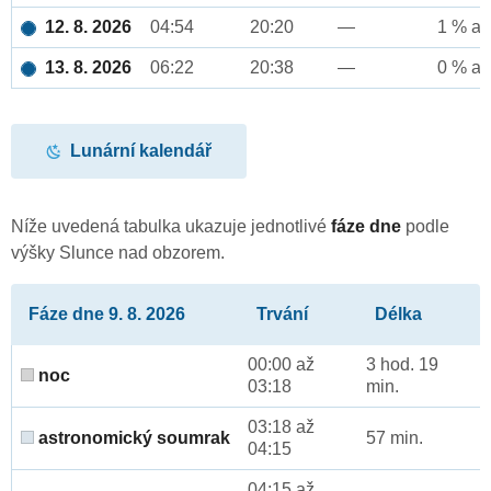
12. 8. 2026
04:54
20:20
—
1 % až
13. 8. 2026
06:22
20:38
—
0 % až
Lunární kalendář
Níže uvedená tabulka ukazuje jednotlivé
fáze dne
podle
výšky Slunce nad obzorem.
Fáze dne 9. 8. 2026
Trvání
Délka
00:00 až
3 hod. 19
noc
03:18
min.
03:18 až
astronomický soumrak
57 min.
04:15
04:15 až