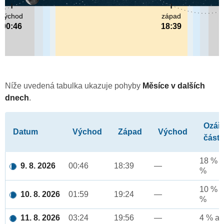
východ
západ
00:46
18:39
Níže uvedená tabulka ukazuje pohyby
Měsíce v dalších
dnech
.
Ozář
Datum
Východ
Západ
Východ
část
18 % a
9. 8. 2026
00:46
18:39
—
%
10 % a
10. 8. 2026
01:59
19:24
—
%
11. 8. 2026
03:24
19:56
—
4 % až