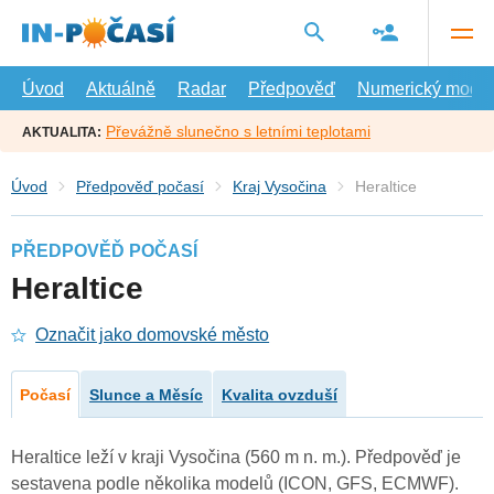
Přejít
na
hlavní
obsah
Úvod
Aktuálně
Radar
Předpověď
Numerický model
Převážně slunečno s letními teplotami
AKTUALITA:
Úvod
Předpověď počasí
Kraj Vysočina
Heraltice
PŘEDPOVĚĎ POČASÍ
Heraltice
Označit jako domovské město
Počasí
Slunce a Měsíc
Kvalita ovzduší
Heraltice leží v kraji Vysočina (560 m n. m.). Předpověď je
sestavena podle několika modelů (ICON, GFS, ECMWF).