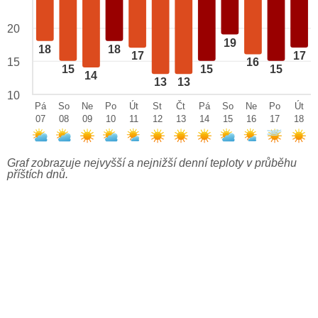
20
19
18
18
17
17
15
16
15
15
15
14
13
13
10
Pá
So
Ne
Po
Út
St
Čt
Pá
So
Ne
Po
Út
07
08
09
10
11
12
13
14
15
16
17
18
Graf zobrazuje nejvyšší a nejnižší denní teploty v průběhu
příštích dnů.