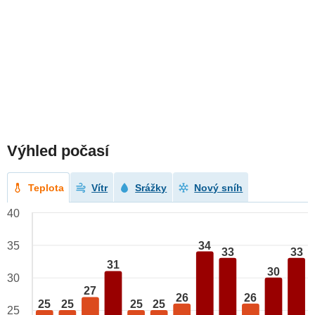
Výhled počasí
Teplota
Vítr
Srážky
Nový sníh
40
34
35
33
33
31
30
30
27
26
26
25
25
25
25
25