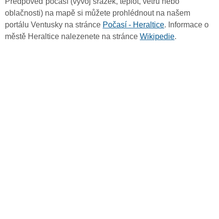
Předpověď počasí (vývoj srážek, teplot, větru nebo
oblačnosti) na mapě si můžete prohlédnout na našem
portálu Ventusky na stránce
Počasí - Heraltice
. Informace o
městě Heraltice nalezenete na stránce
Wikipedie
.