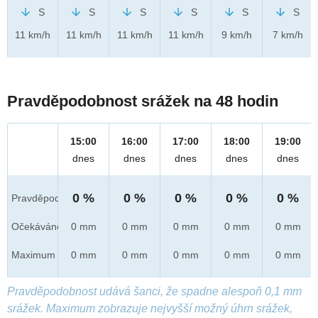
S
S
S
S
S
S
11 km/h
11 km/h
11 km/h
11 km/h
9 km/h
7 km/h
Pravděpodobnost srážek na 48 hodin
15:00
16:00
17:00
18:00
19:00
dnes
dnes
dnes
dnes
dnes
0 %
0 %
0 %
0 %
0 %
Pravděpod.
Očekáváno
0 mm
0 mm
0 mm
0 mm
0 mm
Maximum
0 mm
0 mm
0 mm
0 mm
0 mm
Pravděpodobnost udává šanci, že spadne alespoň 0,1 mm
srážek. Maximum zobrazuje nejvyšší možný úhrn srážek,