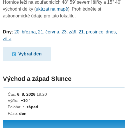
Hornice leží na souřadnicích 48° 59' severní šířky a 15° 40'
východní délky (
ukázat na mapě
). Prohlédněte si
astronomické údaje pro tuto lokalitu.
Dny:
20. března
,
21. června
,
23. září
,
21. prosince
,
dnes
,
zítra
Vybrat den
Východ a západ Slunce
Čas:
6. 8. 2026
19:20
Výška:
+10 °
Poloha:
západ
↓
Fáze:
den