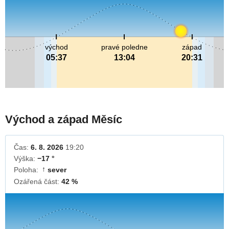
východ
pravé poledne
západ
05:37
13:04
20:31
Východ a západ Měsíc
Čas:
6. 8. 2026
19:20
Výška:
−17 °
Poloha:
sever
↓
Ozářená část:
42 %