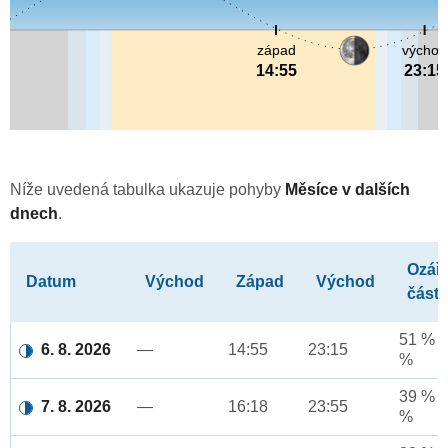
západ
východ
14:55
23:15
Níže uvedená tabulka ukazuje pohyby
Měsíce v dalších
dnech
.
Ozář
Datum
Východ
Západ
Východ
část
51 % a
6. 8. 2026
—
14:55
23:15
%
39 % a
7. 8. 2026
—
16:18
23:55
%