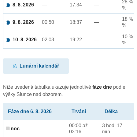
28 % a
8. 8. 2026
—
17:34
—
%
18 % a
9. 8. 2026
00:50
18:37
—
%
10 % a
10. 8. 2026
02:03
19:22
—
%
Lunární kalendář
Níže uvedená tabulka ukazuje jednotlivé
fáze dne
podle
výšky Slunce nad obzorem.
Fáze dne 6. 8. 2026
Trvání
Délka
00:00 až
3 hod. 17
noc
03:16
min.