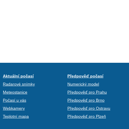
Aktuální počasí
Předpověď počasí
Radarové snímky
Numerický model
Meteostanice
Předpověď pro Prahu
Počasí u vás
Předpověď pro Brno
Webkamery
Předpověď pro Ostravu
Teplotní mapa
Předpověď pro Plzeň