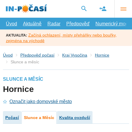
Přejít
na
hlavní
obsah
Úvod
Aktuálně
Radar
Předpověď
Numerický model
Začíná ochlazení, místy přeháňky nebo bouřky,
AKTUALITA:
zejména na východě
Úvod
Předpověď počasí
Kraj Vysočina
Hornice
Slunce a měsíc
SLUNCE A MĚSÍC
Hornice
Označit jako domovské město
Počasí
Slunce a Měsíc
Kvalita ovzduší