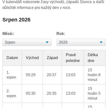
V kalendáři naleznete časy východů, západů Slunce a další
důležité informace pro každý den v roce.
Srpen 2026
Měsíc:
Rok:
Pravé
Délka
Datum
Východ
Západ
poledne
dne
15
1.
05:29
20:37
13:03
hodin 8
srpen
minut
15
2.
05:30
20:35
13:03
hodin 5
srpen
minut
15