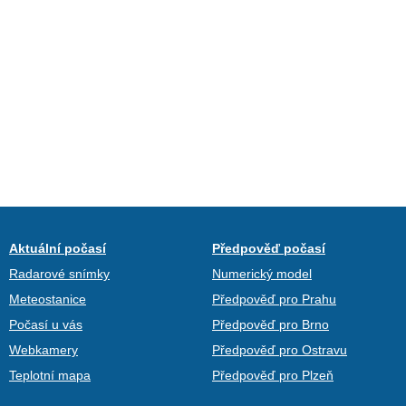
Aktuální počasí
Předpověď počasí
Radarové snímky
Numerický model
Meteostanice
Předpověď pro Prahu
Počasí u vás
Předpověď pro Brno
Webkamery
Předpověď pro Ostravu
Teplotní mapa
Předpověď pro Plzeň