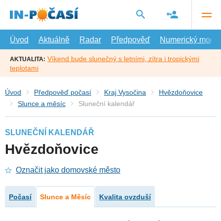
Přejít
na
hlavní
obsah
Úvod
Aktuálně
Radar
Předpověď
Numerický model
Víkend bude slunečný s letními, zítra i tropickými
AKTUALITA:
teplotami
Úvod
Předpověď počasí
Kraj Vysočina
Hvězdoňovice
Slunce a měsíc
Sluneční kalendář
SLUNEČNÍ KALENDÁŘ
Hvězdoňovice
Označit jako domovské město
Počasí
Slunce a Měsíc
Kvalita ovzduší