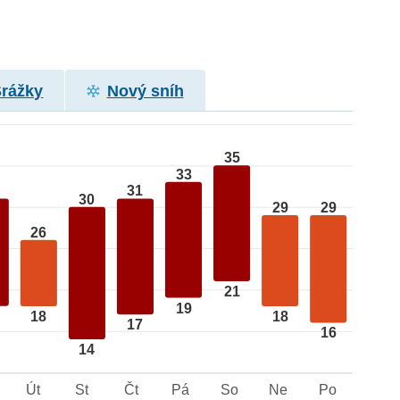
Srážky
Nový sníh
35
33
31
30
29
29
26
21
19
18
18
17
16
14
Út
St
Čt
Pá
So
Ne
Po