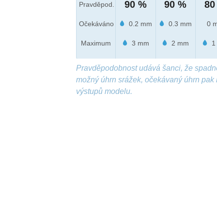
90 %
90 %
80
Pravděpod.
Očekáváno
0.2 mm
0.3 mm
0 
Maximum
3 mm
2 mm
1
Pravděpodobnost udává šanci, že spadn
možný úhrn srážek, očekávaný úhrn pak 
výstupů modelu.