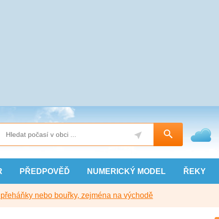
R
PŘEDPOVĚĎ
NUMERICKÝ
MODEL
ŘEKY
y přeháňky nebo bouřky, zejména na východě