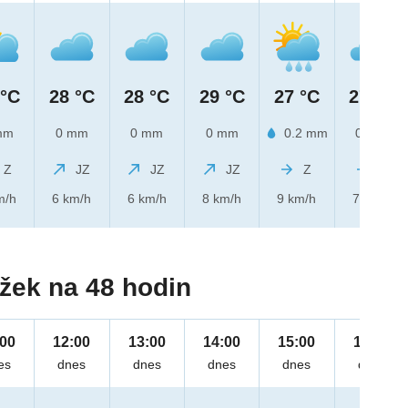
 °C
28 °C
28 °C
29 °C
27 °C
27 °C
mm
0 mm
0 mm
0 mm
0.2 mm
0 mm
Z
JZ
JZ
JZ
Z
Z
m/h
6 km/h
6 km/h
8 km/h
9 km/h
7 km/h
žek na 48 hodin
:00
12:00
13:00
14:00
15:00
16:00
es
dnes
dnes
dnes
dnes
dnes