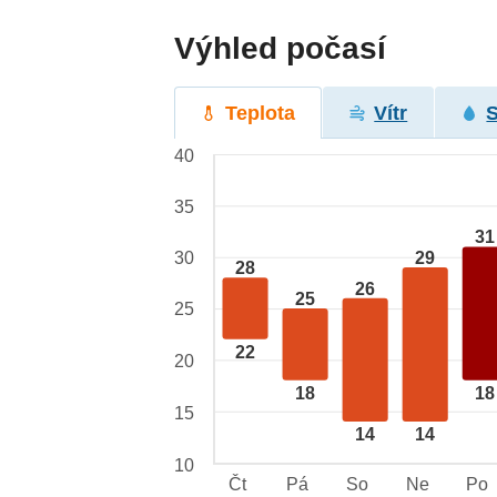
Výhled počasí
Teplota
Vítr
40
35
31
29
30
28
26
25
25
22
20
18
18
15
14
14
10
Čt
Pá
So
Ne
Po