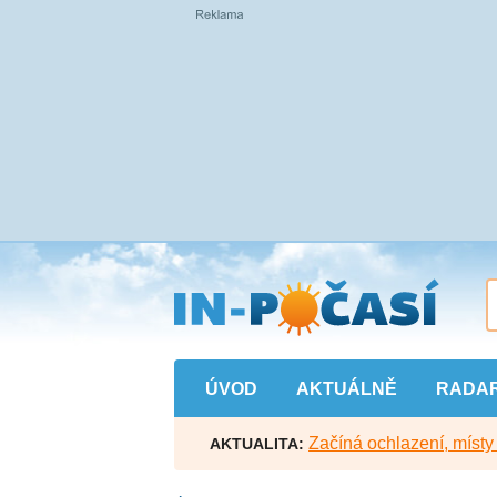
Přejít
na
hlavní
obsah
ÚVOD
AKTUÁLNĚ
RADA
Začíná ochlazení, míst
AKTUALITA: