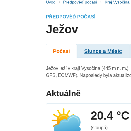
Úvod
Předpověď počasí
Kraj Vysočina
PŘEDPOVĚĎ POČASÍ
Ježov
Počasí
Slunce a Měsíc
Ježov leží v kraji Vysočina (445 m n. m.
GFS, ECMWF). Naposledy byla aktualizo
Aktuálně
20.4 °C
(stoupá)