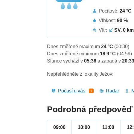
Pocitově:
24 °C
Vlhkost:
90 %
Vítr:
SV, 0 km
Dnes změřené maximum
24 °C
(00:30)
Dnes změřené minimum
18.9 °C
(04:59)
Slunce vychází v
05:36
a zapadá v
20:3
Nepřehlédněte z lokality Ježov:
Počasí u vás
Radar
M
1
Podrobná předpověď 
09:00
10:00
11:00
12