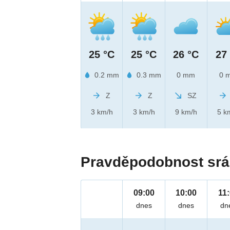
25 °C
25 °C
26 °C
27
0.2 mm
0.3 mm
0 mm
0 
Z
Z
SZ
3 km/h
3 km/h
9 km/h
5 k
Pravděpodobnost srá
09:00
10:00
11
dnes
dnes
dn