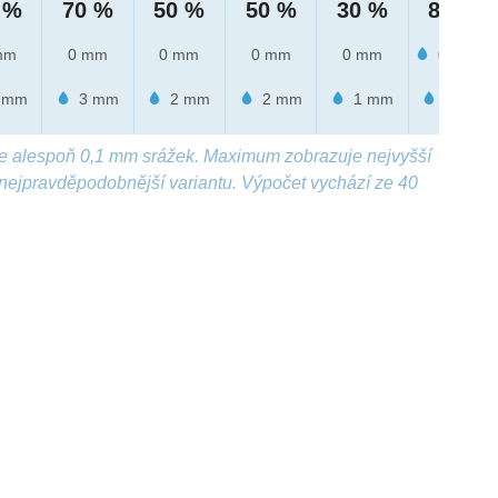
 %
70 %
50 %
50 %
30 %
80 %
mm
0 mm
0 mm
0 mm
0 mm
0.2 mm
 mm
3 mm
2 mm
2 mm
1 mm
1 mm
e alespoň 0,1 mm srážek. Maximum zobrazuje nejvyšší
nejpravděpodobnější variantu. Výpočet vychází ze 40