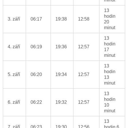
13
hodin
3. září
06:17
19:38
12:58
20
minut
13
hodin
4. září
06:19
19:36
12:57
17
minut
13
hodin
5. září
06:20
19:34
12:57
13
minut
13
hodin
6. září
06:22
19:32
12:57
10
minut
13
7. září
06:23
19:30
12:56
hodin 6