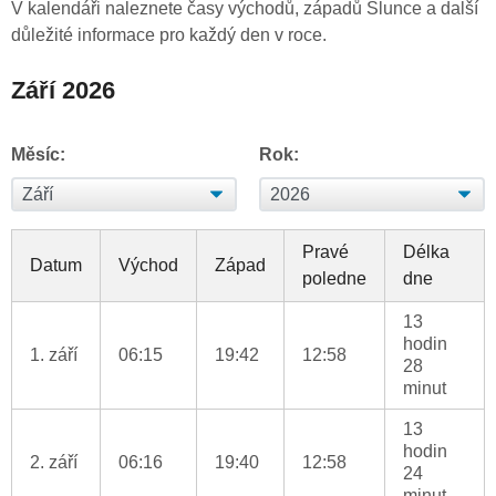
V kalendáři naleznete časy východů, západů Slunce a další
důležité informace pro každý den v roce.
Září 2026
Měsíc:
Rok:
Pravé
Délka
Datum
Východ
Západ
poledne
dne
13
hodin
1. září
06:15
19:42
12:58
28
minut
13
hodin
2. září
06:16
19:40
12:58
24
minut