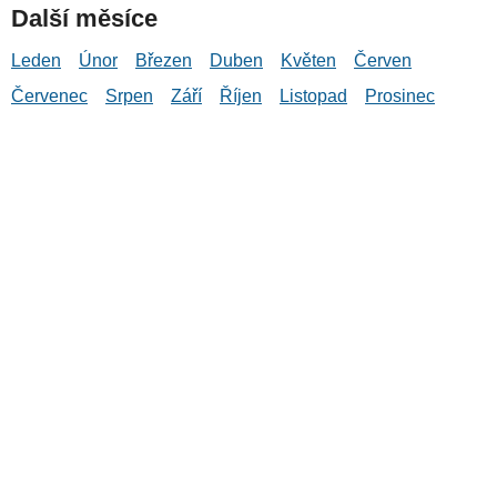
Další měsíce
Leden
Únor
Březen
Duben
Květen
Červen
Červenec
Srpen
Září
Říjen
Listopad
Prosinec