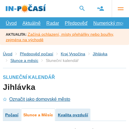
Přejít
na
hlavní
obsah
Úvod
Aktuálně
Radar
Předpověď
Numerický model
Začíná ochlazení, místy přeháňky nebo bouřky,
AKTUALITA:
zejména na východě
Úvod
Předpověď počasí
Kraj Vysočina
Jihlávka
Slunce a měsíc
Sluneční kalendář
SLUNEČNÍ KALENDÁŘ
Jihlávka
Označit jako domovské město
Počasí
Slunce a Měsíc
Kvalita ovzduší