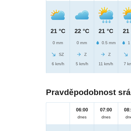
21 °C
22 °C
21 °C
21
0 mm
0 mm
0.5 mm
1
SZ
Z
Z
6 km/h
5 km/h
11 km/h
7 k
Pravděpodobnost srá
06:00
07:00
08
dnes
dnes
dn