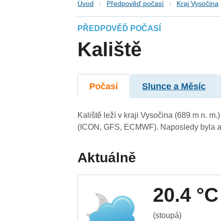
Úvod
Předpověď počasí
Kraj Vysočina
PŘEDPOVĚĎ POČASÍ
Kaliště
Počasí
Slunce a Měsíc
Kaliště leží v kraji Vysočina (689 m n. 
(ICON, GFS, ECMWF). Naposledy byla ak
Aktuálně
20.4 °C
(stoupá)