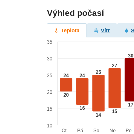
Výhled počasí
Teplota
Vítr
35
30
30
27
25
25
24
24
20
20
17
16
15
15
14
10
Čt
Pá
So
Ne
Po