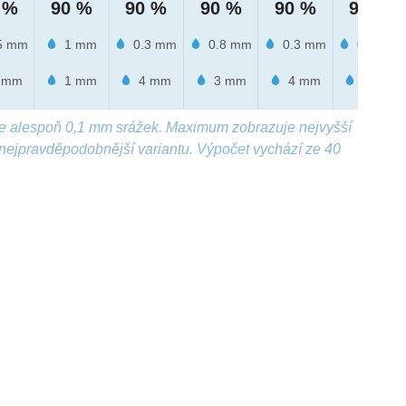
 %
90 %
90 %
90 %
90 %
90 %
5 mm
1 mm
0.3 mm
0.8 mm
0.3 mm
0.4 mm
 mm
1 mm
4 mm
3 mm
4 mm
3 mm
e alespoň 0,1 mm srážek. Maximum zobrazuje nejvyšší
nejpravděpodobnější variantu. Výpočet vychází ze 40