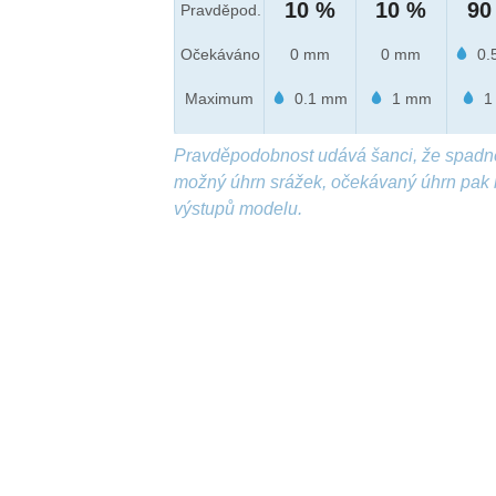
10 %
10 %
90
Pravděpod.
Očekáváno
0 mm
0 mm
0.
Maximum
0.1 mm
1 mm
1
Pravděpodobnost udává šanci, že spadn
možný úhrn srážek, očekávaný úhrn pak 
výstupů modelu.