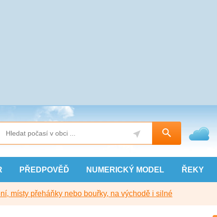
R
PŘEDPOVĚĎ
NUMERICKÝ
MODEL
ŘEKY
í, místy přeháňky nebo bouřky, na východě i silné