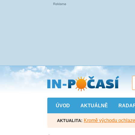
Přejít
na
hlavní
obsah
ÚVOD
AKTUÁLNĚ
RADA
Kromě východu ochlazen
AKTUALITA: