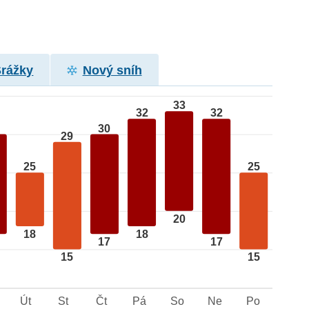
Srážky
Nový sníh
33
32
32
30
29
25
25
20
18
18
17
17
15
15
Út
St
Čt
Pá
So
Ne
Po