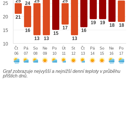
25
25
25
25
24
20
21
19
19
18
18
17
15
16
16
15
13
13
13
10
Čt
Pá
So
Ne
Po
Út
St
Čt
Pá
So
Ne
Po
06
07
08
09
10
11
12
13
14
15
16
17
Graf zobrazuje nejvyšší a nejnižší denní teploty v průběhu
příštích dnů.