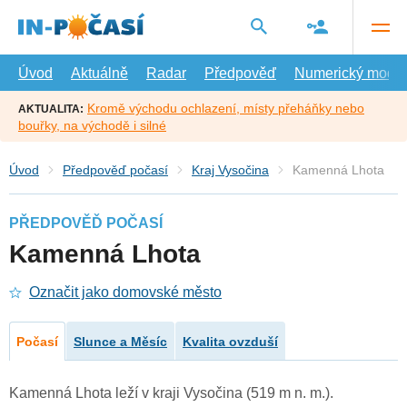
Přejít
na
hlavní
obsah
Úvod
Aktuálně
Radar
Předpověď
Numerický model
Kromě východu ochlazení, místy přeháňky nebo
AKTUALITA:
bouřky, na východě i silné
Úvod
Předpověď počasí
Kraj Vysočina
Kamenná Lhota
PŘEDPOVĚĎ POČASÍ
Kamenná Lhota
Označit jako domovské město
Počasí
Slunce a Měsíc
Kvalita ovzduší
Kamenná Lhota leží v kraji Vysočina (519 m n. m.).