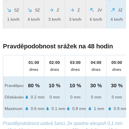
SZ
SZ
Z
Z
JV
JZ
1 km/h
4 km/h
3 km/h
3 km/h
6 km/h
4 km/h
Pravděpodobnost srážek na 48 hodin
01:00
02:00
03:00
04:00
05:00
dnes
dnes
dnes
dnes
dnes
80 %
10 %
10 %
30 %
30 %
Pravděpod.
Očekáváno
0.2 mm
0 mm
0 mm
0 mm
0 mm
Maximum
0.6 mm
0.1 mm
0.8 mm
1 mm
0.9 mm
Pravděpodobnost udává šanci, že spadne alespoň 0,1 mm