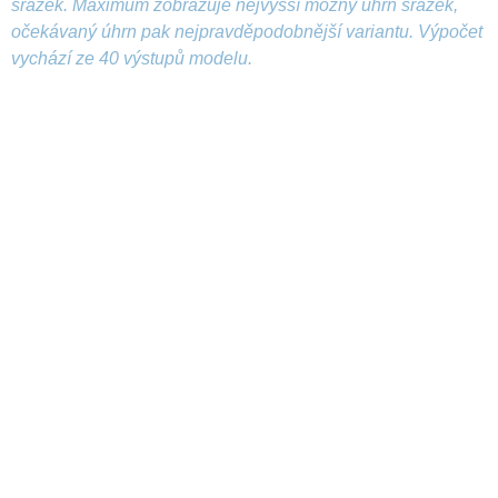
srážek. Maximum zobrazuje nejvyšší možný úhrn srážek,
očekávaný úhrn pak nejpravděpodobnější variantu. Výpočet
vychází ze 40 výstupů modelu.