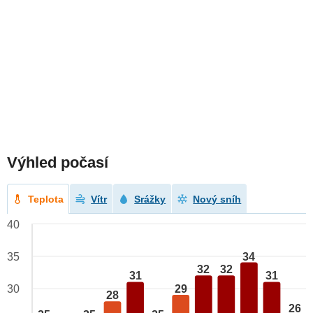
Výhled počasí
Teplota
Vítr
Srážky
Nový sníh
40
34
35
32
32
31
31
29
30
28
26