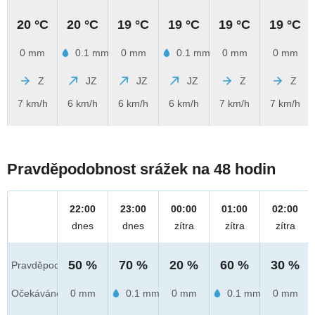
20 °C
20 °C
19 °C
19 °C
19 °C
19 °C
0 mm
0.1 mm
0 mm
0.1 mm
0 mm
0 mm
Z
JZ
JZ
JZ
Z
Z
7 km/h
6 km/h
6 km/h
6 km/h
7 km/h
7 km/h
Pravděpodobnost srážek na 48 hodin
22:00
23:00
00:00
01:00
02:00
dnes
dnes
zítra
zítra
zítra
50 %
70 %
20 %
60 %
30 %
Pravděpod.
Očekáváno
0 mm
0.1 mm
0 mm
0.1 mm
0 mm