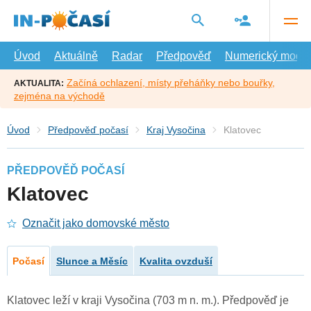
Přejít
na
hlavní
obsah
Úvod
Aktuálně
Radar
Předpověď
Numerický model
Začíná ochlazení, místy přeháňky nebo bouřky,
AKTUALITA:
zejména na východě
Úvod
Předpověď počasí
Kraj Vysočina
Klatovec
PŘEDPOVĚĎ POČASÍ
Klatovec
Označit jako domovské město
Počasí
Slunce a Měsíc
Kvalita ovzduší
Klatovec leží v kraji Vysočina (703 m n. m.). Předpověď je