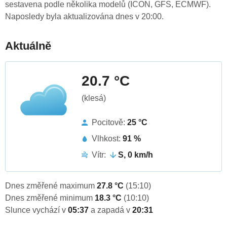
sestavena podle několika modelů (ICON, GFS, ECMWF).
Naposledy byla aktualizována dnes v 20:00.
Aktuálně
20.7 °C
(klesá)
Pocitově:
25 °C
Vlhkost:
91 %
Vítr:
S, 0 km/h
Dnes změřené maximum
27.8 °C
(15:10)
Dnes změřené minimum
18.3 °C
(10:10)
Slunce vychází v
05:37
a zapadá v
20:31