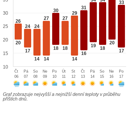
33
31
30
29
30
27
27
26
25
24
24
20
20
20
19
18
18
18
17
17
15
16
14
14
14
10
Čt
Pá
So
Ne
Po
Út
St
Čt
Pá
So
Ne
Po
06
07
08
09
10
11
12
13
14
15
16
17
Graf zobrazuje nejvyšší a nejnižší denní teploty v průběhu
příštích dnů.