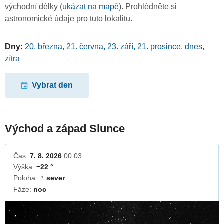
východní délky (
ukázat na mapě
). Prohlédněte si
astronomické údaje pro tuto lokalitu.
Dny:
20. března
,
21. června
,
23. září
,
21. prosince
,
dnes
,
zítra
Vybrat den
Východ a západ Slunce
Čas:
7. 8. 2026
00:03
Výška:
−22 °
Poloha:
sever
↓
Fáze:
noc