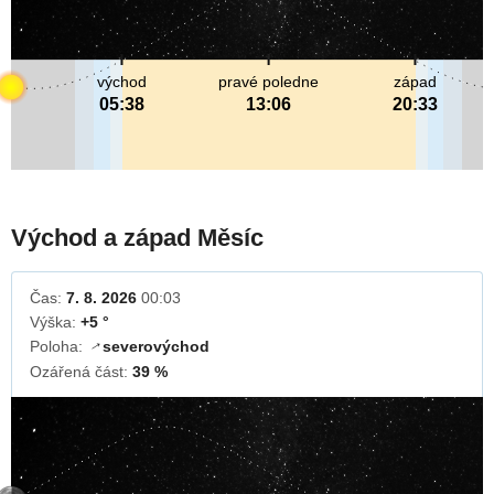
východ
pravé poledne
západ
05:38
13:06
20:33
Východ a západ Měsíc
Čas:
7. 8. 2026
00:03
Výška:
+5 °
Poloha:
severovýchod
↓
Ozářená část:
39 %