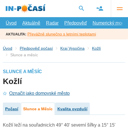
Přejít
na
hlavní
obsah
Úvod
Aktuálně
Radar
Předpověď
Numerický model
Převážně slunečno s letními teplotami
AKTUALITA:
Úvod
Předpověď počasí
Kraj Vysočina
Kožlí
Slunce a měsíc
SLUNCE A MĚSÍC
Kožlí
Označit jako domovské město
Počasí
Slunce a Měsíc
Kvalita ovzduší
Kožlí leží na souřadnicích 49° 40' severní šířky a 15° 15'