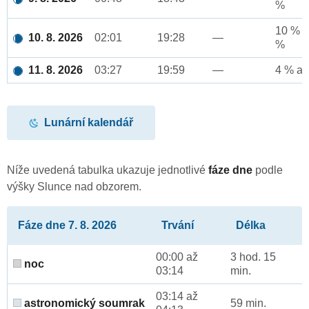
%
10 % a
10. 8. 2026
02:01
19:28
—
%
11. 8. 2026
03:27
19:59
—
4 % až
Lunární kalendář
Níže uvedená tabulka ukazuje jednotlivé
fáze dne
podle
výšky Slunce nad obzorem.
Fáze dne 7. 8. 2026
Trvání
Délka
00:00 až
3 hod. 15
noc
03:14
min.
03:14 až
astronomický soumrak
59 min.