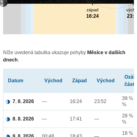
západ
vých
16:24
23:5
Níže uvedená tabulka ukazuje pohyby
Měsíce v dalších
dnech
.
Ozář
Datum
Východ
Západ
Východ
část
39 % a
7. 8. 2026
—
16:24
23:52
%
28 % a
8. 8. 2026
—
17:41
—
%
18 % a
9. 8. 2026
00:48
18:43
—