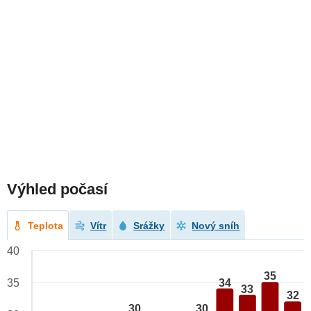
Výhled počasí
Teplota
Vítr
Srážky
Nový sníh
40
35
34
35
33
32
30
30