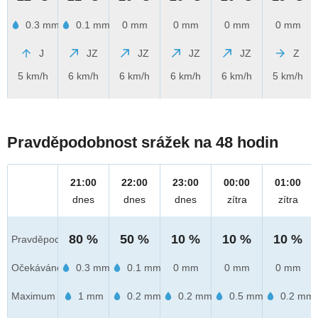
0.3 mm
0.1 mm
0 mm
0 mm
0 mm
0 mm
J
JZ
JZ
JZ
JZ
Z
5 km/h
6 km/h
6 km/h
6 km/h
6 km/h
5 km/h
Pravděpodobnost srážek na 48 hodin
21:00
22:00
23:00
00:00
01:00
dnes
dnes
dnes
zítra
zítra
80 %
50 %
10 %
10 %
10 %
Pravděpod.
Očekáváno
0.3 mm
0.1 mm
0 mm
0 mm
0 mm
Maximum
1 mm
0.2 mm
0.2 mm
0.5 mm
0.2 mm