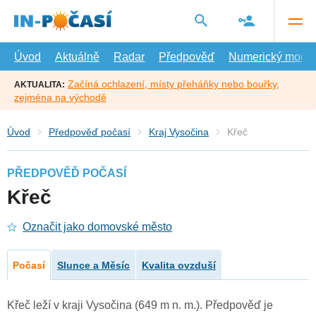
Přejít
na
hlavní
obsah
Úvod
Aktuálně
Radar
Předpověď
Numerický model
Začíná ochlazení, místy přeháňky nebo bouřky,
AKTUALITA:
zejména na východě
Úvod
Předpověď počasí
Kraj Vysočina
Křeč
PŘEDPOVĚĎ POČASÍ
Křeč
Označit jako domovské město
Počasí
Slunce a Měsíc
Kvalita ovzduší
Křeč leží v kraji Vysočina (649 m n. m.). Předpověď je