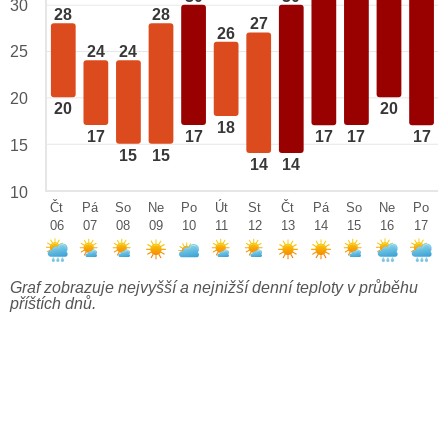
30
28
28
27
26
25
24
24
20
20
20
18
17
17
17
17
17
15
15
15
14
14
10
Čt
Pá
So
Ne
Po
Út
St
Čt
Pá
So
Ne
Po
06
07
08
09
10
11
12
13
14
15
16
17
Graf zobrazuje nejvyšší a nejnižší denní teploty v průběhu
příštích dnů.