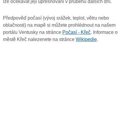
lze očekávat její upřesňování v průběhu dalších dní.
Předpověď počasí (vývoj srážek, teplot, větru nebo
oblačnosti) na mapě si můžete prohlédnout na našem
portálu Ventusky na stránce
Počasí - Křeč
. Informace o
městě Křeč nalezenete na stránce
Wikipedie
.