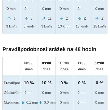
0 mm
0 mm
0 mm
0 mm
0 mm
0 mm
J
J
JZ
Z
Z
Z
3 km/h
3 km/h
9 km/h
13 km/h
13 km/h
15 km/h
Pravděpodobnost srážek na 48 hodin
08:00
09:00
10:00
11:00
12:00
dnes
dnes
dnes
dnes
dnes
10 %
10 %
0 %
0 %
0 %
Pravděpod.
Očekáváno
0 mm
0 mm
0 mm
0 mm
0 mm
Maximum
0.1 mm
0.3 mm
0 mm
0 mm
0 mm