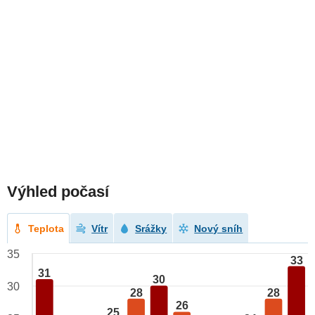
Výhled počasí
Teplota
Vítr
Srážky
Nový sníh
35
33
31
30
30
28
28
26
25