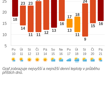
24
25
23
23
20
18
17
18
15
16
16
15
14
13
13
12
10
11
11
11
9
5
Po
Út
St
Čt
Pá
So
Ne
Po
Út
St
Čt
Pá
10
11
12
13
14
15
16
17
18
19
20
21
Graf zobrazuje nejvyšší a nejnižší denní teploty v průběhu
příštích dnů.