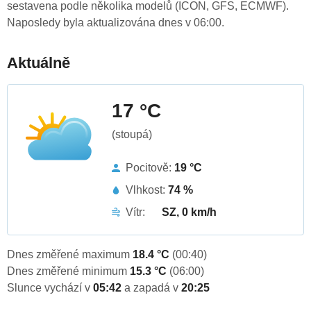
sestavena podle několika modelů (ICON, GFS, ECMWF).
Naposledy byla aktualizována dnes v 06:00.
Aktuálně
17 °C
(stoupá)
Pocitově:
19 °C
Vlhkost:
74 %
Vítr:
SZ, 0 km/h
Dnes změřené maximum
18.4 °C
(00:40)
Dnes změřené minimum
15.3 °C
(06:00)
Slunce vychází v
05:42
a zapadá v
20:25