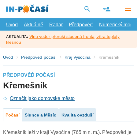
Přejít
na
hlavní
obsah
Úvod
Aktuálně
Radar
Předpověď
Numerický model
Vlnu veder přeruší studená fronta, zítra teploty
AKTUALITA:
klesnou
Úvod
Předpověď počasí
Kraj Vysočina
Křemešník
PŘEDPOVĚĎ POČASÍ
Křemešník
Označit jako domovské město
Počasí
Slunce a Měsíc
Kvalita ovzduší
Křemešník leží v kraji Vysočina (765 m n. m.). Předpověď je