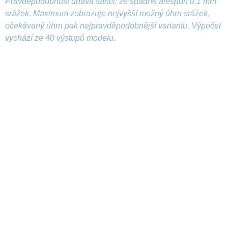
Pravděpodobnost udává šanci, že spadne alespoň 0,1 mm
srážek. Maximum zobrazuje nejvyšší možný úhrn srážek,
očekávaný úhrn pak nejpravděpodobnější variantu. Výpočet
vychází ze 40 výstupů modelu.