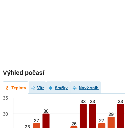
Výhled počasí
Teplota
Vítr
Srážky
Nový sníh
35
33
33
33
30
30
29
27
27
26
25