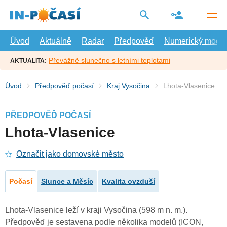
Přejít
na
hlavní
obsah
Úvod
Aktuálně
Radar
Předpověď
Numerický model
Převážně slunečno s letními teplotami
AKTUALITA:
Úvod
Předpověď počasí
Kraj Vysočina
Lhota-Vlasenice
PŘEDPOVĚĎ POČASÍ
Lhota-Vlasenice
Označit jako domovské město
Počasí
Slunce a Měsíc
Kvalita ovzduší
Lhota-Vlasenice leží v kraji Vysočina (598 m n. m.).
Předpověď je sestavena podle několika modelů (ICON,