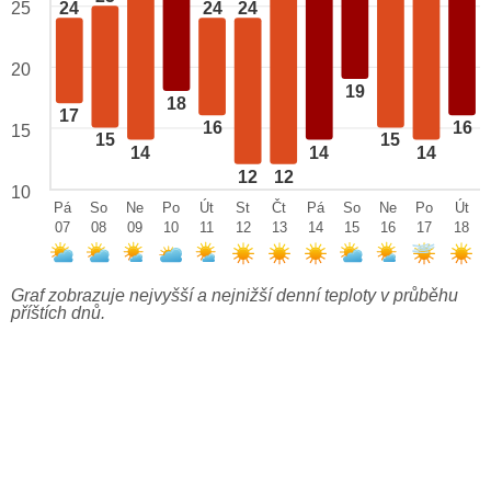
25
24
24
24
20
19
18
17
16
16
15
15
15
14
14
14
12
12
10
Pá
So
Ne
Po
Út
St
Čt
Pá
So
Ne
Po
Út
07
08
09
10
11
12
13
14
15
16
17
18
Graf zobrazuje nejvyšší a nejnižší denní teploty v průběhu
příštích dnů.