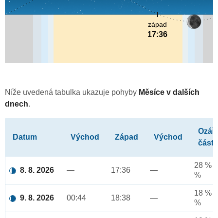
západ
17:36
Níže uvedená tabulka ukazuje pohyby
Měsíce v dalších
dnech
.
Ozář
Datum
Východ
Západ
Východ
část
28 % a
8. 8. 2026
—
17:36
—
%
18 % a
9. 8. 2026
00:44
18:38
—
%