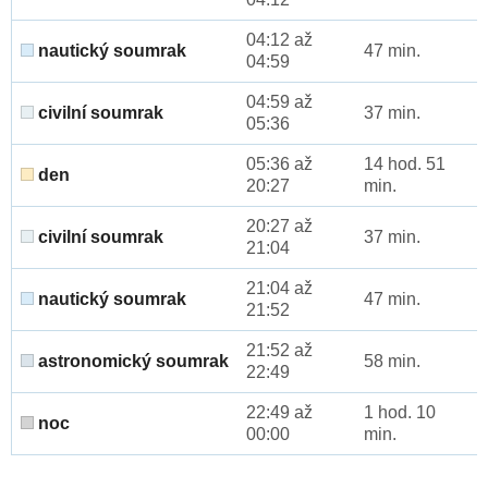
04:12 až
nautický soumrak
47 min.
04:59
04:59 až
civilní soumrak
37 min.
05:36
05:36 až
14 hod. 51
den
20:27
min.
20:27 až
civilní soumrak
37 min.
21:04
21:04 až
nautický soumrak
47 min.
21:52
21:52 až
astronomický soumrak
58 min.
22:49
22:49 až
1 hod. 10
noc
00:00
min.