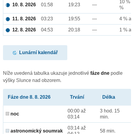
10 % a
10. 8. 2026
01:58
19:23
—
%
11. 8. 2026
03:23
19:55
—
4 % až
12. 8. 2026
04:53
20:18
—
1 % až
Lunární kalendář
Níže uvedená tabulka ukazuje jednotlivé
fáze dne
podle
výšky Slunce nad obzorem.
Fáze dne 8. 8. 2026
Trvání
Délka
00:00 až
3 hod. 15
noc
03:14
min.
03:14 až
astronomický soumrak
58 min.
04:12