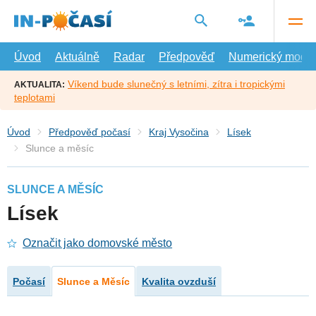
Přejít
na
hlavní
obsah
Úvod
Aktuálně
Radar
Předpověď
Numerický model
Víkend bude slunečný s letními, zítra i tropickými
AKTUALITA:
teplotami
Úvod
Předpověď počasí
Kraj Vysočina
Lísek
Slunce a měsíc
SLUNCE A MĚSÍC
Lísek
Označit jako domovské město
Počasí
Slunce a Měsíc
Kvalita ovzduší