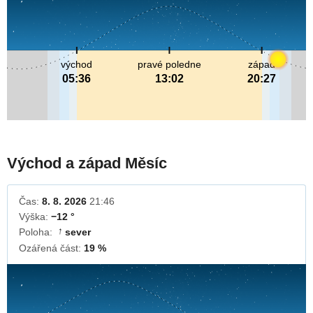
východ
pravé poledne
západ
05:36
13:02
20:27
Východ a západ Měsíc
Čas:
8. 8. 2026
21:46
Výška:
−12 °
Poloha:
sever
↓
Ozářená část:
19 %