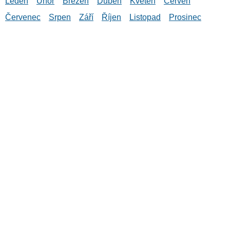
Leden
Únor
Březen
Duben
Květen
Červen
Červenec
Srpen
Září
Říjen
Listopad
Prosinec