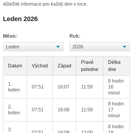
důležité informace pro každý den v roce.
Leden 2026
Měsíc:
Rok:
Pravé
Délka
Datum
Východ
Západ
poledne
dne
8 hodin
1.
07:51
16:07
11:59
16
leden
minut
8 hodin
2.
07:51
16:08
11:59
17
leden
minut
8 hodin
3.
07:51
16:09
12:00
18