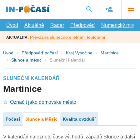
Přejít
na
hlavní
obsah
Úvod
Aktuálně
Radar
Předpověď
Numerický model
Převážně slunečno s letními teplotami
AKTUALITA:
Úvod
Předpověď počasí
Kraj Vysočina
Martinice
Slunce a měsíc
Sluneční kalendář
SLUNEČNÍ KALENDÁŘ
Martinice
Označit jako domovské město
Počasí
Slunce a Měsíc
Kvalita ovzduší
V kalendáři naleznete časy východů, západů Slunce a další