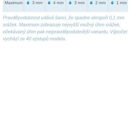
Maximum
3 mm
4 mm
3 mm
2 mm
1 mm
Pravděpodobnost udává šanci, že spadne alespoň 0,1 mm
srážek. Maximum zobrazuje nejvyšší možný úhrn srážek,
očekávaný úhrn pak nejpravděpodobnější variantu. Výpočet
vychází ze 40 výstupů modelu.