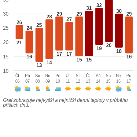
32
31
30
29
29
29
30
28
27
26
25
25
24
20
21
20
19
18
17
17
15
16
16
15
15
14
13
10
Čt
Pá
So
Ne
Po
Út
St
Čt
Pá
So
Ne
Po
06
07
08
09
10
11
12
13
14
15
16
17
Graf zobrazuje nejvyšší a nejnižší denní teploty v průběhu
příštích dnů.