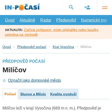
Přejít
na
hlavní
obsah
Úvod
Aktuálně
Radar
Předpověď
Numerický model
Začíná ochlazení, místy přeháňky nebo bouřky,
AKTUALITA:
zejména na východě
Úvod
Předpověď počasí
Kraj Vysočina
Milíčov
PŘEDPOVĚĎ POČASÍ
Milíčov
Označit jako domovské město
Počasí
Slunce a Měsíc
Kvalita ovzduší
Milíčov leží v kraji Vysočina (669 m n. m.). Předpověď je