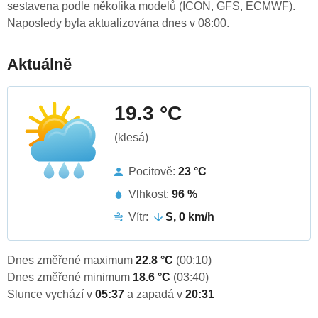
sestavena podle několika modelů (ICON, GFS, ECMWF).
Naposledy byla aktualizována dnes v 08:00.
Aktuálně
19.3 °C
(klesá)
Pocitově:
23 °C
Vlhkost:
96 %
Vítr:
S, 0 km/h
Dnes změřené maximum
22.8 °C
(00:10)
Dnes změřené minimum
18.6 °C
(03:40)
Slunce vychází v
05:37
a zapadá v
20:31