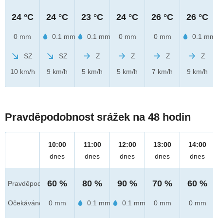
24 °C
24 °C
23 °C
24 °C
26 °C
26 °C
0 mm
0.1 mm
0.1 mm
0 mm
0 mm
0.1 mm
SZ
SZ
Z
Z
Z
Z
10 km/h
9 km/h
5 km/h
5 km/h
7 km/h
9 km/h
Pravděpodobnost srážek na 48 hodin
10:00
11:00
12:00
13:00
14:00
dnes
dnes
dnes
dnes
dnes
60 %
80 %
90 %
70 %
60 %
Pravděpod.
Očekáváno
0 mm
0.1 mm
0.1 mm
0 mm
0 mm