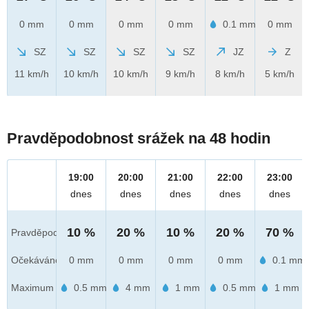
0 mm
0 mm
0 mm
0 mm
0.1 mm
0 mm
SZ
SZ
SZ
SZ
JZ
Z
11 km/h
10 km/h
10 km/h
9 km/h
8 km/h
5 km/h
Pravděpodobnost srážek na 48 hodin
19:00
20:00
21:00
22:00
23:00
dnes
dnes
dnes
dnes
dnes
10 %
20 %
10 %
20 %
70 %
Pravděpod.
Očekáváno
0 mm
0 mm
0 mm
0 mm
0.1 mm
Maximum
0.5 mm
4 mm
1 mm
0.5 mm
1 mm