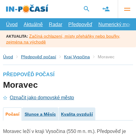
Přejít
na
hlavní
obsah
Úvod
Aktuálně
Radar
Předpověď
Numerický model
Začíná ochlazení, místy přeháňky nebo bouřky,
AKTUALITA:
zejména na východě
Úvod
Předpověď počasí
Kraj Vysočina
Moravec
PŘEDPOVĚĎ POČASÍ
Moravec
Označit jako domovské město
Počasí
Slunce a Měsíc
Kvalita ovzduší
Moravec leží v kraji Vysočina (550 m n. m.). Předpověď je