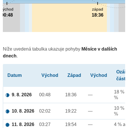
východ
západ
00:48
18:36
Níže uvedená tabulka ukazuje pohyby
Měsíce v dalších
dnech
.
Ozář
Datum
Východ
Západ
Východ
část
18 % a
9. 8. 2026
00:48
18:36
—
%
10 % a
10. 8. 2026
02:02
19:22
—
%
11. 8. 2026
03:27
19:54
—
4 % až