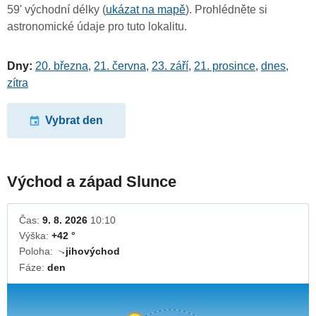
59' východní délky (
ukázat na mapě
). Prohlédněte si
astronomické údaje pro tuto lokalitu.
Dny:
20. března
,
21. června
,
23. září
,
21. prosince
,
dnes
,
zítra
Vybrat den
Východ a západ Slunce
Čas:
9. 8. 2026
10:10
Výška:
+42 °
Poloha:
jihovýchod
↓
Fáze:
den