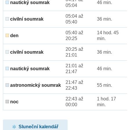
nautický soumrak
46 min.
05:04
05:04 až
civilní soumrak
36 min.
05:40
05:40 až
14 hod. 45
den
20:25
min.
20:25 až
civilní soumrak
36 min.
21:01
21:01 až
nautický soumrak
46 min.
21:47
21:47 až
astronomický soumrak
55 min.
22:43
22:43 až
1 hod. 17
noc
00:00
min.
Sluneční kalendář