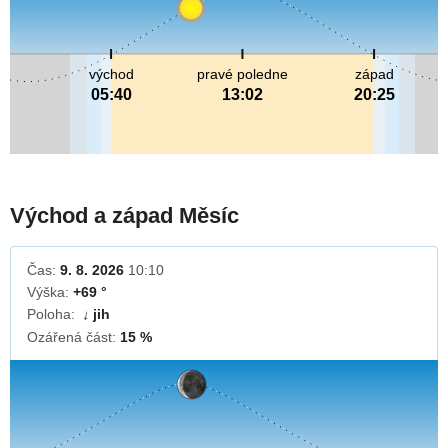
východ
pravé poledne
západ
05:40
13:02
20:25
Východ a západ Měsíc
Čas:
9. 8. 2026
10:10
Výška:
+69 °
Poloha:
jih
↓
Ozářená část:
15 %