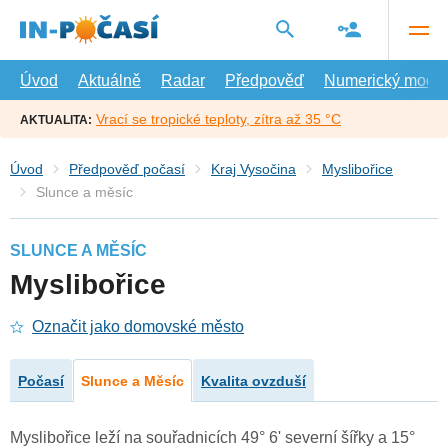
Přejít
na
hlavní
obsah
Úvod
Aktuálně
Radar
Předpověď
Numerický model
Vrací se tropické teploty, zítra až 35 °C
AKTUALITA:
Úvod
Předpověď počasí
Kraj Vysočina
Myslibořice
Slunce a měsíc
SLUNCE A MĚSÍC
Myslibořice
Označit jako domovské město
Počasí
Slunce a Měsíc
Kvalita ovzduší
Myslibořice leží na souřadnicích 49° 6' severní šířky a 15°