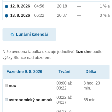
12. 8. 2026
04:56
20:18
—
1 % až
13. 8. 2026
06:22
20:37
—
0 % až
Lunární kalendář
Níže uvedená tabulka ukazuje jednotlivé
fáze dne
podle
výšky Slunce nad obzorem.
Fáze dne 9. 8. 2026
Trvání
Délka
00:00 až
3 hod. 23
noc
03:22
min.
03:22 až
astronomický soumrak
55 min.
04:17
04:17 až