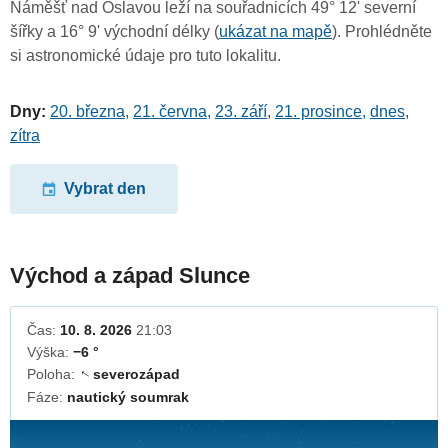
Náměšť nad Oslavou leží na souřadnicích 49° 12' severní
šířky a 16° 9' východní délky (
ukázat na mapě
). Prohlédněte
si astronomické údaje pro tuto lokalitu.
Dny:
20. března
,
21. června
,
23. září
,
21. prosince
,
dnes
,
zítra
Vybrat den
Východ a západ Slunce
Čas:
10. 8. 2026
21:03
Výška:
−6 °
Poloha:
severozápad
↓
Fáze:
nautický soumrak