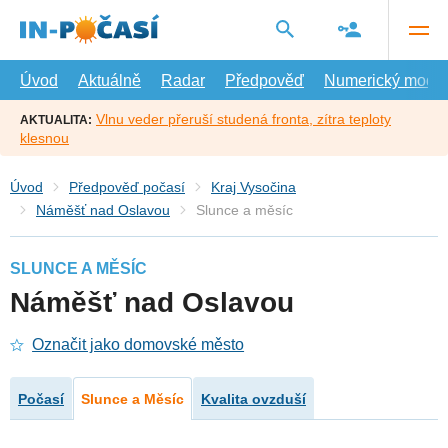
Přejít
na
hlavní
obsah
Úvod
Aktuálně
Radar
Předpověď
Numerický model
Vlnu veder přeruší studená fronta, zítra teploty
AKTUALITA:
klesnou
Úvod
Předpověď počasí
Kraj Vysočina
Náměšť nad Oslavou
Slunce a měsíc
SLUNCE A MĚSÍC
Náměšť nad Oslavou
Označit jako domovské město
Počasí
Slunce a Měsíc
Kvalita ovzduší