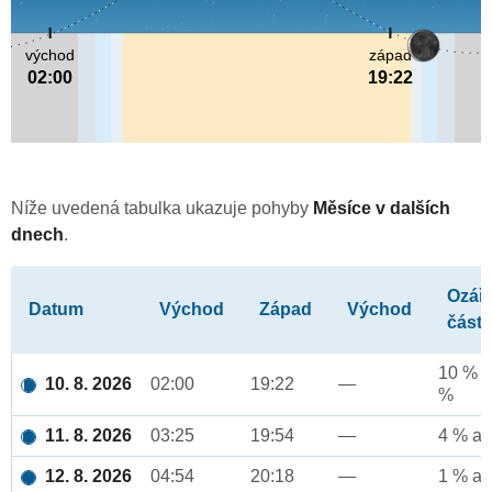
východ
západ
02:00
19:22
Níže uvedená tabulka ukazuje pohyby
Měsíce v dalších
dnech
.
Ozář
Datum
Východ
Západ
Východ
část
10 % a
10. 8. 2026
02:00
19:22
—
%
11. 8. 2026
03:25
19:54
—
4 % až
12. 8. 2026
04:54
20:18
—
1 % až