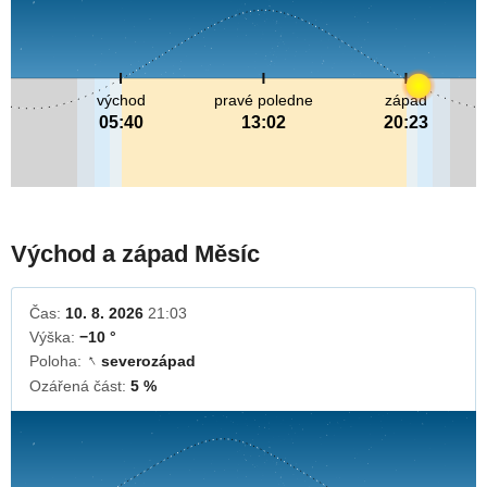
východ
pravé poledne
západ
05:40
13:02
20:23
Východ a západ Měsíc
Čas:
10. 8. 2026
21:03
Výška:
−10 °
Poloha:
severozápad
↓
Ozářená část:
5 %