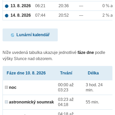
13. 8. 2026
06:21
20:36
—
0 % až
14. 8. 2026
07:44
20:52
—
2 % až
Lunární kalendář
Níže uvedená tabulka ukazuje jednotlivé
fáze dne
podle
výšky Slunce nad obzorem.
Fáze dne 10. 8. 2026
Trvání
Délka
00:00 až
3 hod. 24
noc
03:23
min.
03:23 až
astronomický soumrak
55 min.
04:18
04:18 až