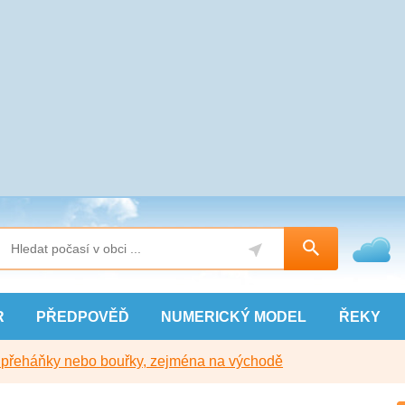
R
PŘEDPOVĚĎ
NUMERICKÝ
MODEL
ŘEKY
y přeháňky nebo bouřky, zejména na východě