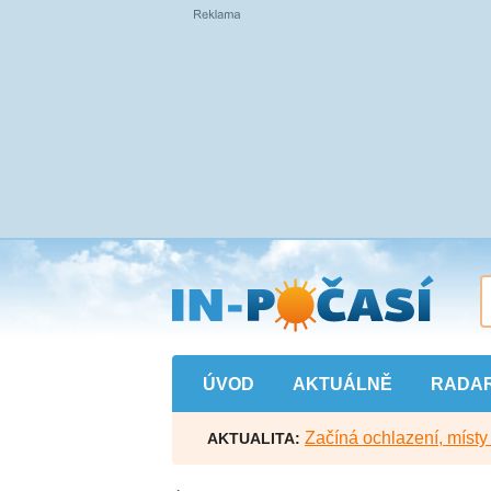
Přejít
na
hlavní
obsah
ÚVOD
AKTUÁLNĚ
RADA
Začíná ochlazení, míst
AKTUALITA: