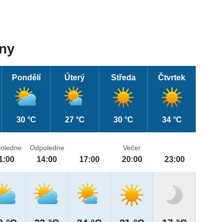
dny
Pondělí
Úterý
Středa
Čtvrtek
30 °C
27 °C
30 °C
34 °C
oledne
Odpoledne
Večer
1:00
14:00
17:00
20:00
23:00