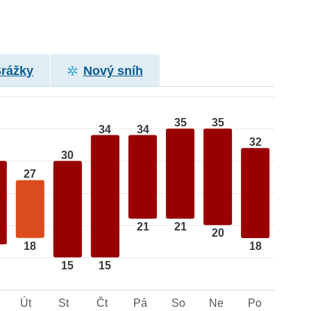
Srážky
Nový sníh
35
35
34
34
32
30
27
21
21
20
18
18
15
15
Út
St
Čt
Pá
So
Ne
Po