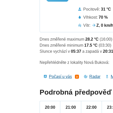
Pocitově:
31 °C
Vlhkost:
70 %
Vítr:
Z, 0 km/
Dnes změřené maximum
28.2 °C
(16:00)
Dnes změřené minimum
17.5 °C
(03:30)
Slunce vychází v
05:37
a zapadá v
20:3
Nepřehlédněte z lokality Nová Buková:
Počasí u vás
Radar
M
3
Podrobná předpověď 
20:00
21:00
22:00
23