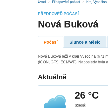
Úvod
Předpověď počasí
Kraj Vysočina
PŘEDPOVĚĎ POČASÍ
Nová Buková
Počasí
Slunce a Měsíc
Nová Buková leží v kraji Vysočina (671 
(ICON, GFS, ECMWF). Naposledy byla ak
Aktuálně
26 °C
(klesá)