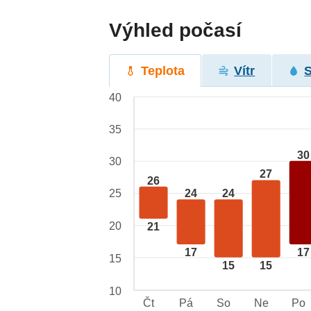
Výhled počasí
Teplota
Vítr
40
35
30
30
27
26
25
24
24
20
21
17
17
15
15
15
10
Čt
Pá
So
Ne
Po