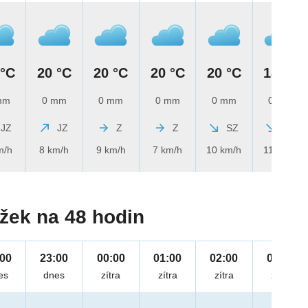
 °C
20 °C
20 °C
20 °C
20 °C
18 °C
mm
0 mm
0 mm
0 mm
0 mm
0 mm
JZ
JZ
Z
Z
SZ
SZ
m/h
8 km/h
9 km/h
7 km/h
10 km/h
11 km/h
žek na 48 hodin
:00
23:00
00:00
01:00
02:00
03:00
es
dnes
zítra
zítra
zítra
zítra