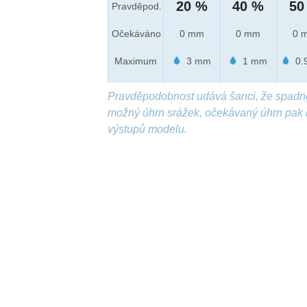
20 %
40 %
50
Pravděpod.
Očekáváno
0 mm
0 mm
0 
Maximum
3 mm
1 mm
0.
Pravděpodobnost udává šanci, že spadn
možný úhrn srážek, očekávaný úhrn pak 
výstupů modelu.