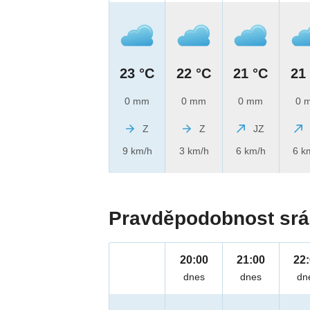
23 °C
22 °C
21 °C
21
0 mm
0 mm
0 mm
0 
Z
Z
JZ
9 km/h
3 km/h
6 km/h
6 k
Pravděpodobnost srá
20:00
21:00
22
dnes
dnes
dn