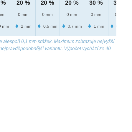
 %
20 %
20 %
20 %
30 %
30 %
mm
0 mm
0 mm
0 mm
0 mm
0 mm
9 mm
2 mm
0.5 mm
0.7 mm
1 mm
0.5 mm
e alespoň 0,1 mm srážek. Maximum zobrazuje nejvyšší
nejpravděpodobnější variantu. Výpočet vychází ze 40