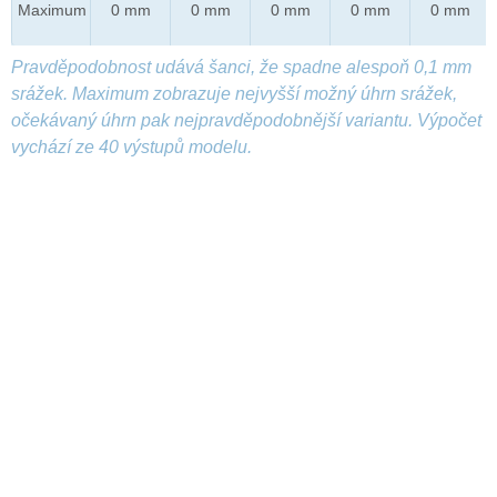
Maximum
0 mm
0 mm
0 mm
0 mm
0 mm
Pravděpodobnost udává šanci, že spadne alespoň 0,1 mm
srážek. Maximum zobrazuje nejvyšší možný úhrn srážek,
očekávaný úhrn pak nejpravděpodobnější variantu. Výpočet
vychází ze 40 výstupů modelu.