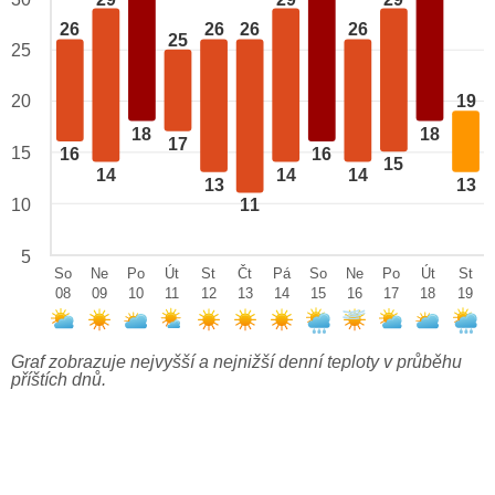
26
26
26
26
25
25
20
19
18
18
17
15
16
16
15
14
14
14
13
13
10
11
5
So
Ne
Po
Út
St
Čt
Pá
So
Ne
Po
Út
St
08
09
10
11
12
13
14
15
16
17
18
19
Graf zobrazuje nejvyšší a nejnižší denní teploty v průběhu
příštích dnů.