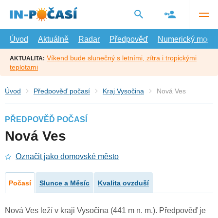
Přejít
na
hlavní
obsah
Úvod
Aktuálně
Radar
Předpověď
Numerický model
Víkend bude slunečný s letními, zítra i tropickými
AKTUALITA:
teplotami
Úvod
Předpověď počasí
Kraj Vysočina
Nová Ves
PŘEDPOVĚĎ POČASÍ
Nová Ves
Označit jako domovské město
Počasí
Slunce a Měsíc
Kvalita ovzduší
Nová Ves leží v kraji Vysočina (441 m n. m.). Předpověď je