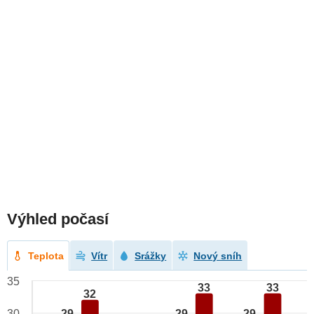
Výhled počasí
Teplota
Vítr
Srážky
Nový sníh
35
33
33
32
29
29
29
30