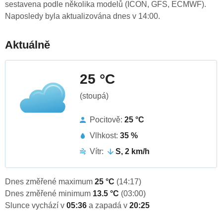
sestavena podle několika modelů (ICON, GFS, ECMWF).
Naposledy byla aktualizována dnes v 14:00.
Aktuálně
25 °C
(stoupá)
Pocitově:
25 °C
Vlhkost:
35 %
Vítr:
S, 2 km/h
Dnes změřené maximum
25 °C
(14:17)
Dnes změřené minimum
13.5 °C
(03:00)
Slunce vychází v
05:36
a zapadá v
20:25