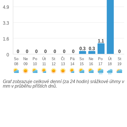
4.9
3.3
1.6
1.1
0.3
0.3
0
0
0
0
0
0
0
0
0
So
Ne
Po
Út
St
Čt
Pá
So
Ne
Po
Út
St
08
09
10
11
12
13
14
15
16
17
18
19
Graf zobrazuje celkové denní (za 24 hodin) srážkové úhrny v
mm v průběhu příštích dnů.