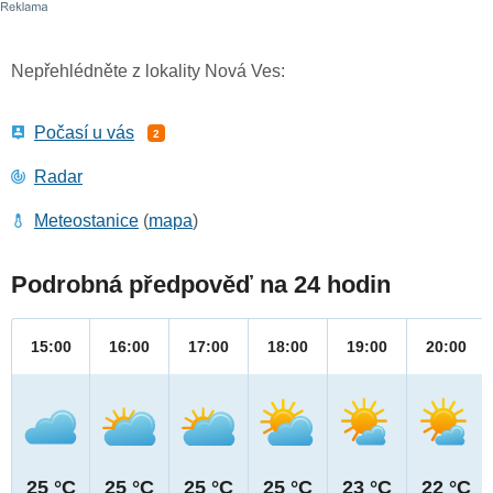
Nepřehlédněte z lokality Nová Ves:
Počasí u vás
2
Radar
Meteostanice
(
mapa
)
Podrobná předpověď na 24 hodin
15:00
16:00
17:00
18:00
19:00
20:00
25 °C
25 °C
25 °C
25 °C
23 °C
22 °C