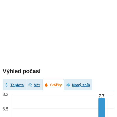
Výhled počasí
Teplota
Vítr
Srážky
Nový sníh
8.2
7.7
6.5