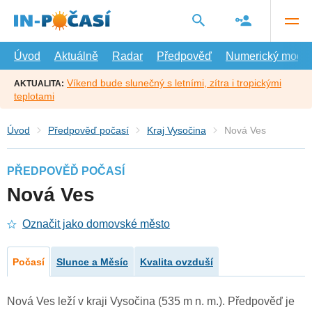
Přejít
na
hlavní
obsah
Úvod
Aktuálně
Radar
Předpověď
Numerický model
Víkend bude slunečný s letními, zítra i tropickými
AKTUALITA:
teplotami
Úvod
Předpověď počasí
Kraj Vysočina
Nová Ves
PŘEDPOVĚĎ POČASÍ
Nová Ves
Označit jako domovské město
Počasí
Slunce a Měsíc
Kvalita ovzduší
Nová Ves leží v kraji Vysočina (535 m n. m.). Předpověď je