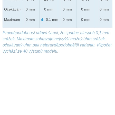
Očekáváno
0 mm
0 mm
0 mm
0 mm
0 mm
Maximum
0 mm
0.1 mm
0 mm
0 mm
0 mm
Pravděpodobnost udává šanci, že spadne alespoň 0,1 mm
srážek. Maximum zobrazuje nejvyšší možný úhrn srážek,
očekávaný úhrn pak nejpravděpodobnější variantu. Výpočet
vychází ze 40 výstupů modelu.