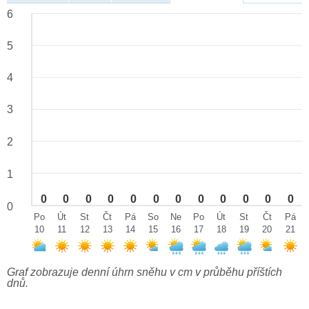
6
5
4
3
2
1
0
0
0
0
0
0
0
0
0
0
0
0
0
Po
Út
St
Čt
Pá
So
Ne
Po
Út
St
Čt
Pá
10
11
12
13
14
15
16
17
18
19
20
21
Graf zobrazuje denní úhrn sněhu v cm v průběhu příštích
dnů.