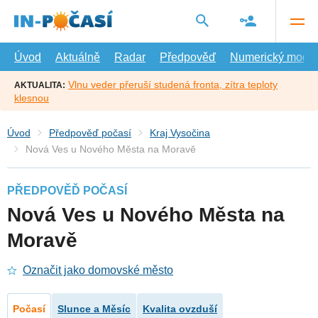
Přejít
na
hlavní
obsah
Úvod
Aktuálně
Radar
Předpověď
Numerický model
Vlnu veder přeruší studená fronta, zítra teploty
AKTUALITA:
klesnou
Úvod
Předpověď počasí
Kraj Vysočina
Nová Ves u Nového Města na Moravě
PŘEDPOVĚĎ POČASÍ
Nová Ves u Nového Města na
Moravě
Označit jako domovské město
Počasí
Slunce a Měsíc
Kvalita ovzduší