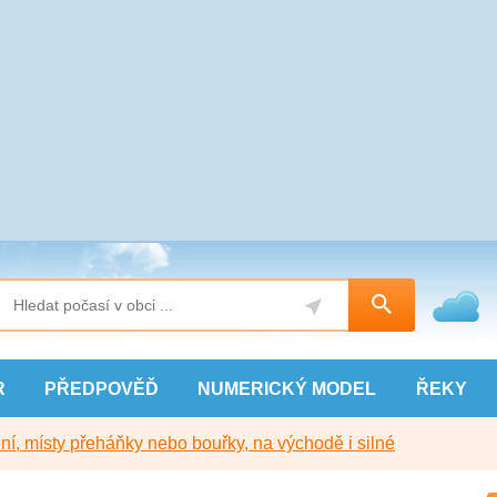
R
PŘEDPOVĚĎ
NUMERICKÝ
MODEL
ŘEKY
í, místy přeháňky nebo bouřky, na východě i silné