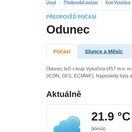
Úvod
Předpověď počasí
Kraj Vysočina
PŘEDPOVĚĎ POČASÍ
Odunec
Počasí
Slunce a Měsíc
Odunec leží v kraji Vysočina (457 m n. 
(ICON, GFS, ECMWF). Naposledy byla ak
Aktuálně
21.9 °C
(klesá)