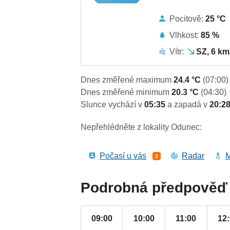
Pocitově:
25 °C
Vlhkost:
85 %
Vítr:
SZ, 6 km
Dnes změřené maximum
24.4 °C
(07:00)
Dnes změřené minimum
20.3 °C
(04:30)
Slunce vychází v
05:35
a zapadá v
20:2
Nepřehlédněte z lokality Odunec:
Počasí u vás
Radar
M
3
Podrobná předpověď 
09:00
10:00
11:00
12