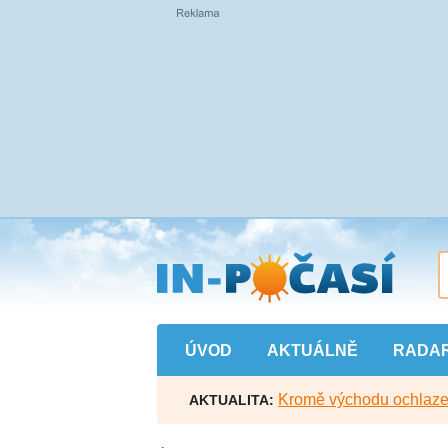
Přejít
na
hlavní
obsah
ÚVOD
AKTUÁLNĚ
RADA
Kromě východu ochlazen
AKTUALITA: