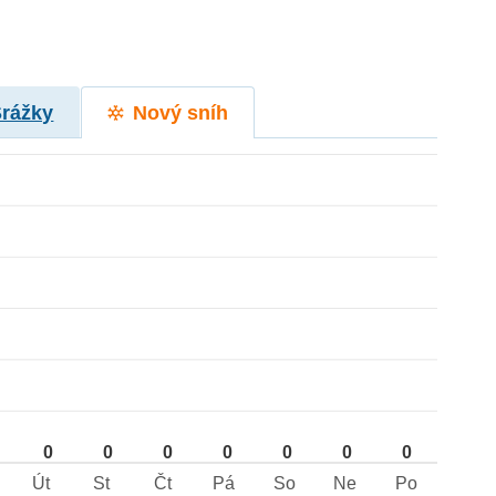
Srážky
Nový sníh
0
0
0
0
0
0
0
Út
St
Čt
Pá
So
Ne
Po