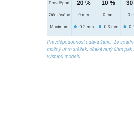
20 %
10 %
30
Pravděpod.
Očekáváno
0 mm
0 mm
0 
Maximum
0.2 mm
0.3 mm
0.
Pravděpodobnost udává šanci, že spadn
možný úhrn srážek, očekávaný úhrn pak 
výstupů modelu.