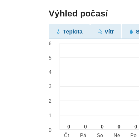
Výhled počasí
Teplota
Vítr
6
5
4
3
2
1
0
0
0
0
0
0
Čt
Pá
So
Ne
Po