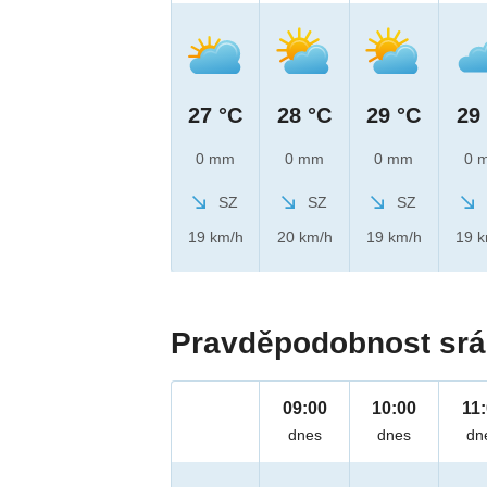
27 °C
28 °C
29 °C
29
0 mm
0 mm
0 mm
0 
SZ
SZ
SZ
19 km/h
20 km/h
19 km/h
19 
Pravděpodobnost srá
09:00
10:00
11
dnes
dnes
dn