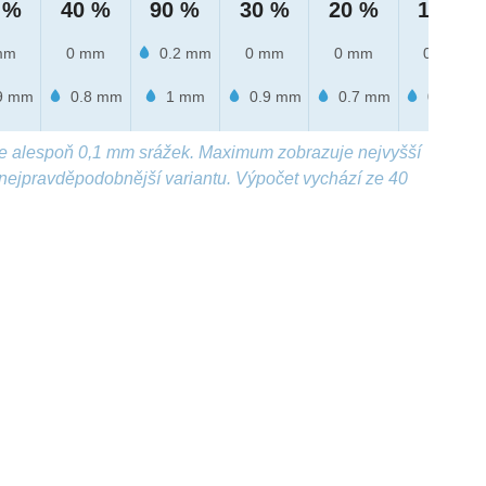
 %
40 %
90 %
30 %
20 %
10 %
mm
0 mm
0.2 mm
0 mm
0 mm
0 mm
9 mm
0.8 mm
1 mm
0.9 mm
0.7 mm
0.2 mm
e alespoň 0,1 mm srážek. Maximum zobrazuje nejvyšší
nejpravděpodobnější variantu. Výpočet vychází ze 40