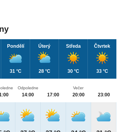
dny
Pondělí
Úterý
Středa
Čtvrtek
31 °C
28 °C
30 °C
33 °C
oledne
Odpoledne
Večer
1:00
14:00
17:00
20:00
23:00