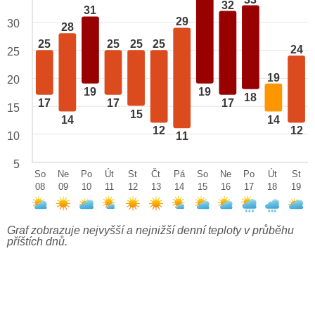
32
31
29
30
28
25
25
25
25
24
25
19
20
19
19
18
17
17
17
15
15
14
14
12
12
10
11
5
So
Ne
Po
Út
St
Čt
Pá
So
Ne
Po
Út
St
08
09
10
11
12
13
14
15
16
17
18
19
Graf zobrazuje nejvyšší a nejnižší denní teploty v průběhu
příštích dnů.