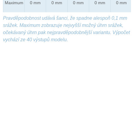
Maximum
0 mm
0 mm
0 mm
0 mm
0 mm
Pravděpodobnost udává šanci, že spadne alespoň 0,1 mm
srážek. Maximum zobrazuje nejvyšší možný úhrn srážek,
očekávaný úhrn pak nejpravděpodobnější variantu. Výpočet
vychází ze 40 výstupů modelu.