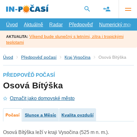
Přejít
na
hlavní
obsah
Úvod
Aktuálně
Radar
Předpověď
Numerický model
Víkend bude slunečný s letními, zítra i tropickými
AKTUALITA:
teplotami
Úvod
Předpověď počasí
Kraj Vysočina
Osová Bítýška
PŘEDPOVĚĎ POČASÍ
Osová Bítýška
Označit jako domovské město
Počasí
Slunce a Měsíc
Kvalita ovzduší
Osová Bítýška leží v kraji Vysočina (525 m n. m.).