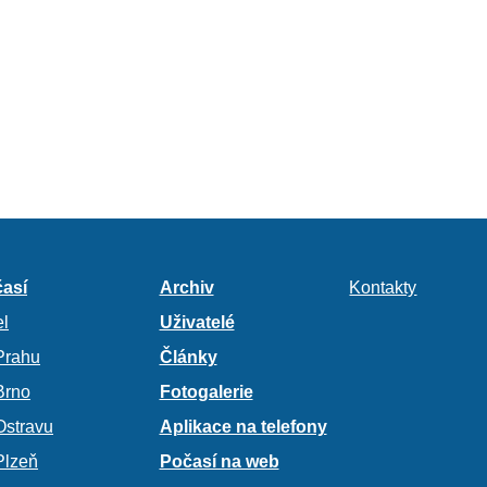
así
Archiv
Kontakty
l
Uživatelé
Prahu
Články
Brno
Fotogalerie
Ostravu
Aplikace na telefony
Plzeň
Počasí na web