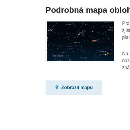
Podrobná mapa oblo
Pro
zji
pla
Na 
nas
zná
Zobrazit mapu