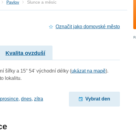
Pavlov
Slunce a měsíc
Označit jako domovské město
Kvalita ovzduší
í šířky a 15° 54' východní délky (
ukázat na mapě
).
o lokalitu.
 prosince
,
dnes
,
zítra
Vybrat den
ce