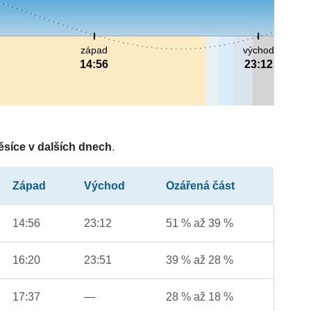
západ
východ
14:56
23:12
ěsíce v dalších dnech
.
Západ
Východ
Ozářená část
14:56
23:12
51 % až 39 %
16:20
23:51
39 % až 28 %
17:37
—
28 % až 18 %