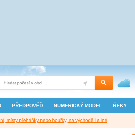
R
PŘEDPOVĚĎ
NUMERICKÝ
MODEL
ŘEKY
í, místy přeháňky nebo bouřky, na východě i silné