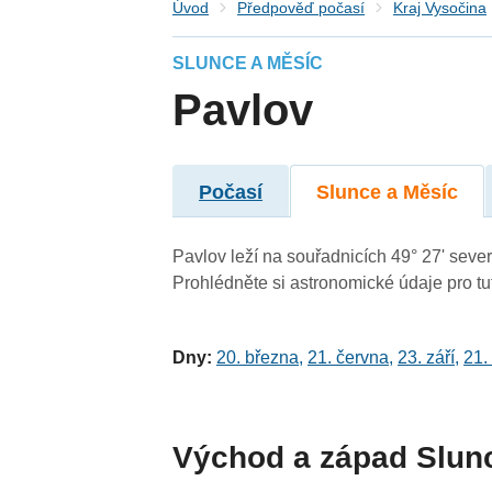
Úvod
Předpověď počasí
Kraj Vysočina
SLUNCE A MĚSÍC
Pavlov
Počasí
Slunce a Měsíc
Pavlov leží na souřadnicích 49° 27' severn
Prohlédněte si astronomické údaje pro tut
Dny:
20. března
,
21. června
,
23. září
,
21.
Východ a západ Slun