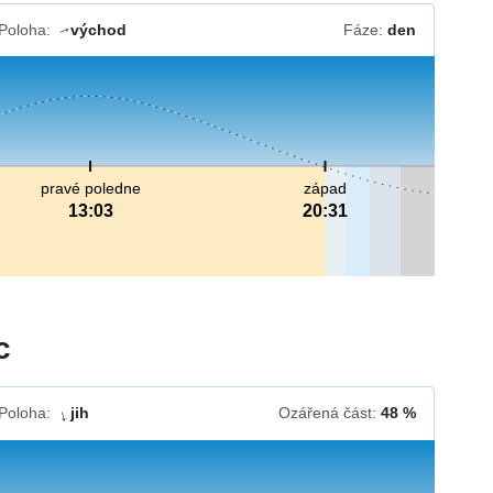
Poloha:
východ
Fáze:
den
↓
pravé poledne
západ
13:03
20:31
c
Poloha:
jih
Ozářená část:
48 %
↓