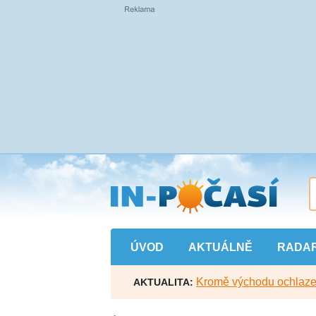
Přejít
na
hlavní
obsah
ÚVOD
AKTUÁLNĚ
RADA
Kromě východu ochlazen
AKTUALITA: