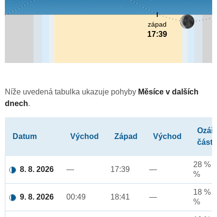
západ
17:39
Níže uvedená tabulka ukazuje pohyby
Měsíce v dalších
dnech
.
Ozář
Datum
Východ
Západ
Východ
část
28 % a
8. 8. 2026
—
17:39
—
%
18 % a
9. 8. 2026
00:49
18:41
—
%