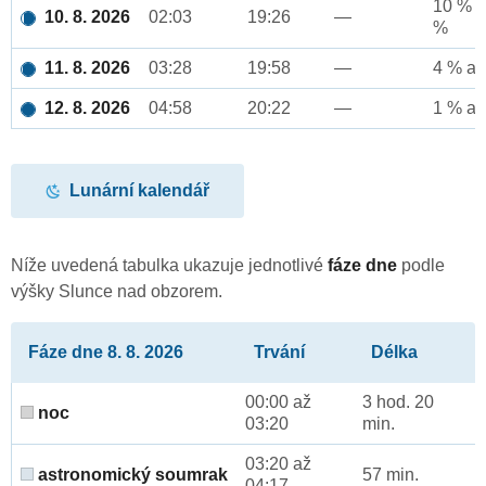
10 % a
10. 8. 2026
02:03
19:26
—
%
11. 8. 2026
03:28
19:58
—
4 % až
12. 8. 2026
04:58
20:22
—
1 % až
Lunární kalendář
Níže uvedená tabulka ukazuje jednotlivé
fáze dne
podle
výšky Slunce nad obzorem.
Fáze dne 8. 8. 2026
Trvání
Délka
00:00 až
3 hod. 20
noc
03:20
min.
03:20 až
astronomický soumrak
57 min.
04:17