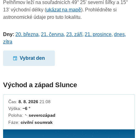
Pelhřimov leží na souřadnicích 49° 25' severní šířky a 15°
13' východní délky (
ukázat na mapě
). Prohlédněte si
astronomické údaje pro tuto lokalitu.
Dny:
20. března
,
21. června
,
23. září
,
21. prosince
,
dnes
,
zítra
Vybrat den
Východ a západ Slunce
Čas:
8. 8. 2026
21:08
Výška:
−6 °
Poloha:
severozápad
↓
Fáze:
civilní soumrak