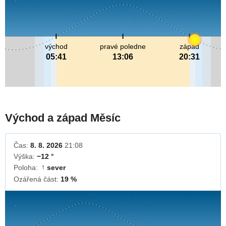
východ
pravé poledne
západ
05:41
13:06
20:31
Východ a západ Měsíc
Čas:
8. 8. 2026
21:08
Výška:
−12 °
Poloha:
sever
↓
Ozářená část:
19 %