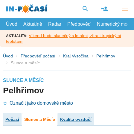
Přejít
na
hlavní
obsah
Úvod
Aktuálně
Radar
Předpověď
Numerický model
Víkend bude slunečný s letními, zítra i tropickými
AKTUALITA:
teplotami
Úvod
Předpověď počasí
Kraj Vysočina
Pelhřimov
Slunce a měsíc
SLUNCE A MĚSÍC
Pelhřimov
Označit jako domovské město
Počasí
Slunce a Měsíc
Kvalita ovzduší