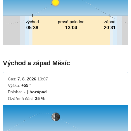
východ
pravé poledne
západ
05:38
13:04
20:31
Východ a západ Měsíc
Čas:
7. 8. 2026
10:07
Výška:
+55 °
Poloha:
jihozápad
↓
Ozářená část:
35 %