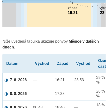
západ
vých
16:21
23:
Níže uvedená tabulka ukazuje pohyby
Měsíce v dalších
dnech
.
Ozář
Datum
Východ
Západ
Východ
část
39 % a
7. 8. 2026
—
16:21
23:53
%
28 % a
8. 8. 2026
—
17:38
—
%
18 % a
9. 8. 2026
00:48
18:40
—