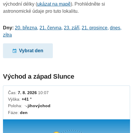
východní délky (
ukázat na mapě
). Prohlédněte si
astronomické údaje pro tuto lokalitu.
Dny:
20. března
,
21. června
,
23. září
,
21. prosince
,
dnes
,
zítra
Vybrat den
Východ a západ Slunce
Čas:
7. 8. 2026
10:07
Výška:
+41 °
Poloha:
jihovýchod
↓
Fáze:
den