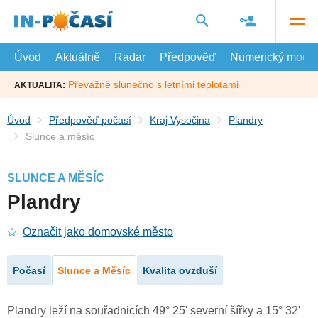
Přejít
na
hlavní
obsah
Úvod
Aktuálně
Radar
Předpověď
Numerický model
Převážně slunečno s letními teplotami
AKTUALITA:
Úvod
Předpověď počasí
Kraj Vysočina
Plandry
Slunce a měsíc
SLUNCE A MĚSÍC
Plandry
Označit jako domovské město
Počasí
Slunce a Měsíc
Kvalita ovzduší
Plandry leží na souřadnicích 49° 25' severní šířky a 15° 32'