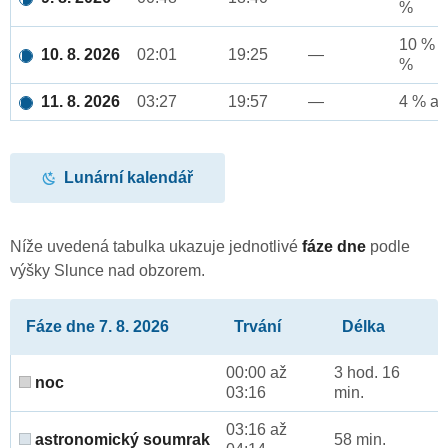
%
10 % a
10. 8. 2026
02:01
19:25
—
%
11. 8. 2026
03:27
19:57
—
4 % až
Lunární kalendář
Níže uvedená tabulka ukazuje jednotlivé
fáze dne
podle
výšky Slunce nad obzorem.
Fáze dne 7. 8. 2026
Trvání
Délka
00:00 až
3 hod. 16
noc
03:16
min.
03:16 až
astronomický soumrak
58 min.