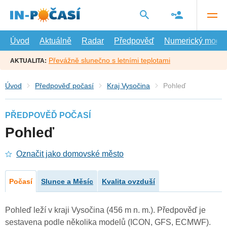
Přejít
na
hlavní
obsah
Úvod
Aktuálně
Radar
Předpověď
Numerický model
Převážně slunečno s letními teplotami
AKTUALITA:
Úvod
Předpověď počasí
Kraj Vysočina
Pohleď
PŘEDPOVĚĎ POČASÍ
Pohleď
Označit jako domovské město
Počasí
Slunce a Měsíc
Kvalita ovzduší
Pohleď leží v kraji Vysočina (456 m n. m.). Předpověď je
sestavena podle několika modelů (ICON, GFS, ECMWF).