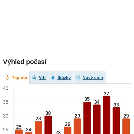
Výhled počasí
Teplota
Vítr
Srážky
Nový sníh
40
37
35
34
35
33
30
29
29
30
28
26
25
25
24
23