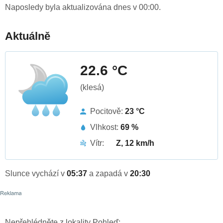
Naposledy byla aktualizována dnes v 00:00.
Aktuálně
22.6 °C
(klesá)
Pocitově:
23 °C
Vlhkost:
69 %
Vítr:
Z, 12 km/h
Slunce vychází v
05:37
a zapadá v
20:30
Nepřehlédněte z lokality Pohleď: