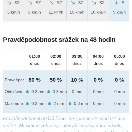
SZ
SZ
SZ
SZ
SZ
S
6 km/h
8 km/h
11 km/h
10 km/h
10 km/h
9 km/h
Pravděpodobnost srážek na 48 hodin
01:00
02:00
03:00
04:00
05:00
dnes
dnes
dnes
dnes
dnes
80 %
50 %
10 %
0 %
0 %
Pravděpod.
Očekáváno
0.3 mm
0.3 mm
0 mm
0 mm
0 mm
Maximum
0.2 mm
2 mm
0.3 mm
0 mm
0 mm
Pravděpodobnost udává šanci, že spadne alespoň 0,1 mm
srážek. Maximum zobrazuje nejvyšší možný úhrn srážek,