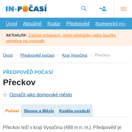
Přejít
na
hlavní
obsah
Úvod
Aktuálně
Radar
Předpověď
Numerický model
Začíná ochlazení, místy přeháňky nebo bouřky,
AKTUALITA:
zejména na východě
Úvod
Předpověď počasí
Kraj Vysočina
Přeckov
PŘEDPOVĚĎ POČASÍ
Přeckov
Označit jako domovské město
Počasí
Slunce a Měsíc
Kvalita ovzduší
Přeckov leží v kraji Vysočina (488 m n. m.). Předpověď je