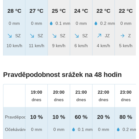
28 °C
27 °C
25 °C
24 °C
22 °C
22 °C
0 mm
0 mm
0.1 mm
0 mm
0.2 mm
0 mm
SZ
SZ
SZ
SZ
JZ
Z
10 km/h
11 km/h
9 km/h
6 km/h
4 km/h
5 km/h
Pravděpodobnost srážek na 48 hodin
19:00
20:00
21:00
22:00
23:00
dnes
dnes
dnes
dnes
dnes
10 %
10 %
60 %
20 %
80 %
Pravděpod.
Očekáváno
0 mm
0 mm
0.1 mm
0 mm
0.2 mm