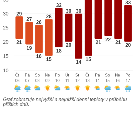
33
32
30
30
29
30
28
27
26
25
22
20
21
21
21
20
20
19
18
15
16
15
15
14
10
Čt
Pá
So
Ne
Po
Út
St
Čt
Pá
So
Ne
Po
06
07
08
09
10
11
12
13
14
15
16
17
Graf zobrazuje nejvyšší a nejnižší denní teploty v průběhu
příštích dnů.