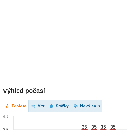
Výhled počasí
Teplota
Vítr
Srážky
Nový sníh
40
35
35
35
35
35