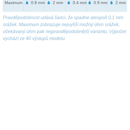
Maximum
0.8 mm
2 mm
0.4 mm
0.9 mm
2 mm
Pravděpodobnost udává šanci, že spadne alespoň 0,1 mm
srážek. Maximum zobrazuje nejvyšší možný úhrn srážek,
očekávaný úhrn pak nejpravděpodobnější variantu. Výpočet
vychází ze 40 výstupů modelu.