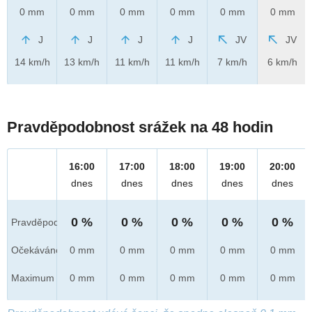
0 mm
0 mm
0 mm
0 mm
0 mm
0 mm
J
J
J
J
JV
JV
14 km/h
13 km/h
11 km/h
11 km/h
7 km/h
6 km/h
Pravděpodobnost srážek na 48 hodin
16:00
17:00
18:00
19:00
20:00
dnes
dnes
dnes
dnes
dnes
0 %
0 %
0 %
0 %
0 %
Pravděpod.
Očekáváno
0 mm
0 mm
0 mm
0 mm
0 mm
Maximum
0 mm
0 mm
0 mm
0 mm
0 mm