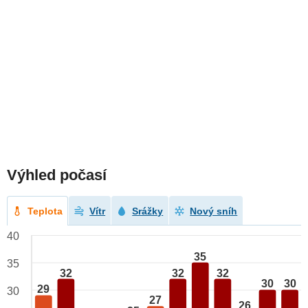
Výhled počasí
Teplota
Vítr
Srážky
Nový sníh
40
35
35
32
32
32
30
30
29
30
27
26