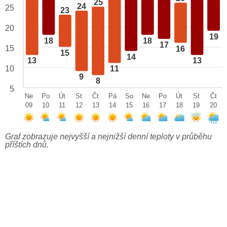
25
24
25
23
20
19
18
18
17
15
16
15
14
13
13
10
11
9
8
5
Ne
Po
Út
St
Čt
Pá
So
Ne
Po
Út
St
Čt
09
10
11
12
13
14
15
16
17
18
19
20
Graf zobrazuje nejvyšší a nejnižší denní teploty v průběhu
příštích dnů.