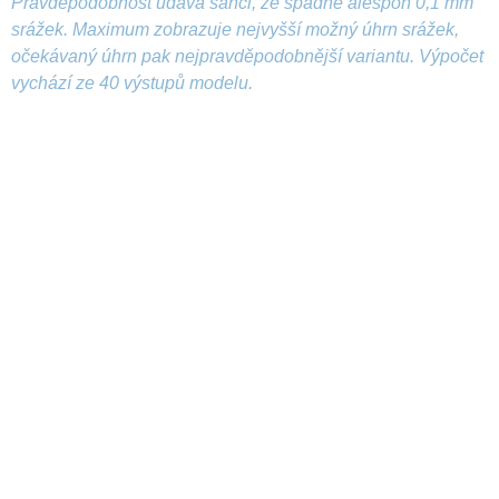
Pravděpodobnost udává šanci, že spadne alespoň 0,1 mm
srážek. Maximum zobrazuje nejvyšší možný úhrn srážek,
očekávaný úhrn pak nejpravděpodobnější variantu. Výpočet
vychází ze 40 výstupů modelu.