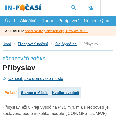
Přejít
na
hlavní
obsah
Úvod
Aktuálně
Radar
Předpověď
Numerický model
Vrací se tropické teploty, zítra až 35 °C
AKTUALITA:
Úvod
Předpověď počasí
Kraj Vysočina
Přibyslav
PŘEDPOVĚĎ POČASÍ
Přibyslav
Označit jako domovské město
Počasí
Slunce a Měsíc
Kvalita ovzduší
Přibyslav leží v kraji Vysočina (475 m n. m.). Předpověď je
sestavena podle několika modelů (ICON, GFS, ECMWF).