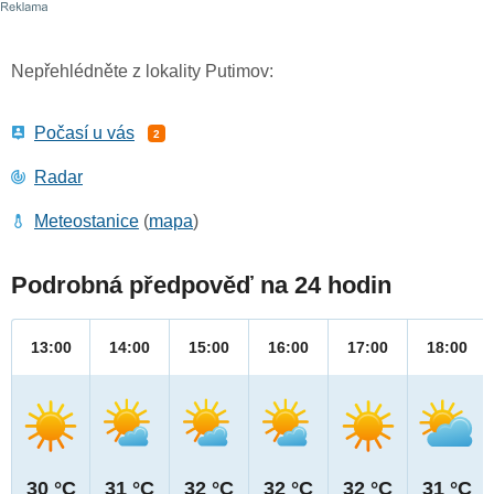
Nepřehlédněte z lokality Putimov:
Počasí u vás
2
Radar
Meteostanice
(
mapa
)
Podrobná předpověď na 24 hodin
13:00
14:00
15:00
16:00
17:00
18:00
30 °C
31 °C
32 °C
32 °C
32 °C
31 °C