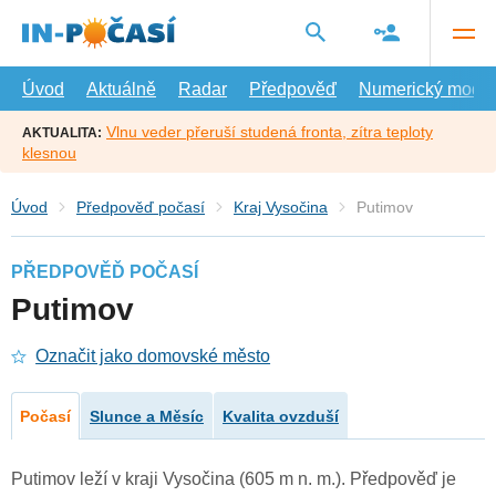
Přejít
na
hlavní
obsah
Úvod
Aktuálně
Radar
Předpověď
Numerický model
Vlnu veder přeruší studená fronta, zítra teploty
AKTUALITA:
klesnou
Úvod
Předpověď počasí
Kraj Vysočina
Putimov
PŘEDPOVĚĎ POČASÍ
Putimov
Označit jako domovské město
Počasí
Slunce a Měsíc
Kvalita ovzduší
Putimov leží v kraji Vysočina (605 m n. m.). Předpověď je