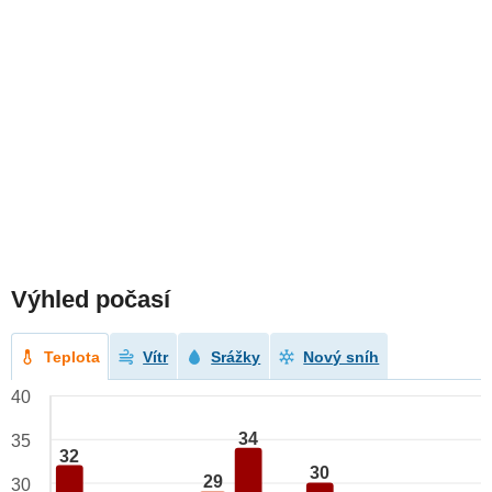
Výhled počasí
Teplota
Vítr
Srážky
Nový sníh
40
34
35
32
30
29
30