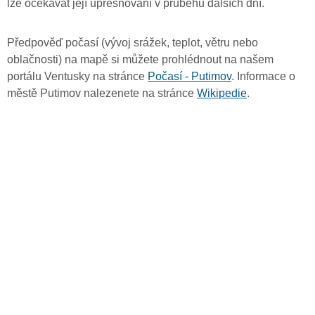
lze očekávat její upřesňování v průběhu dalších dní.
Předpověď počasí (vývoj srážek, teplot, větru nebo
oblačnosti) na mapě si můžete prohlédnout na našem
portálu Ventusky na stránce
Počasí - Putimov
. Informace o
městě Putimov nalezenete na stránce
Wikipedie
.