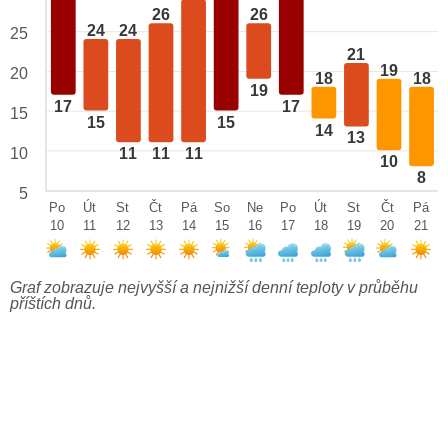
26
26
24
24
25
21
19
20
18
18
19
17
17
15
15
15
14
13
10
11
11
11
10
8
5
Po
Út
St
Čt
Pá
So
Ne
Po
Út
St
Čt
Pá
10
11
12
13
14
15
16
17
18
19
20
21
Graf zobrazuje nejvyšší a nejnižší denní teploty v průběhu
příštích dnů.