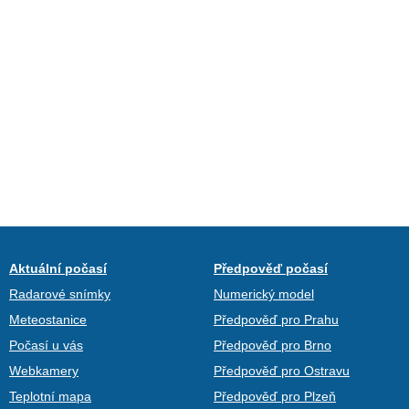
Aktuální počasí
Předpověď počasí
Radarové snímky
Numerický model
Meteostanice
Předpověď pro Prahu
Počasí u vás
Předpověď pro Brno
Webkamery
Předpověď pro Ostravu
Teplotní mapa
Předpověď pro Plzeň