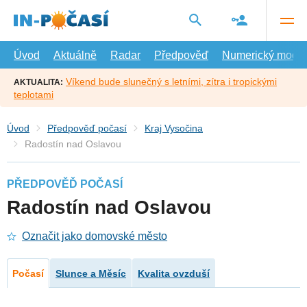
Přejít
na
hlavní
obsah
Úvod
Aktuálně
Radar
Předpověď
Numerický model
Víkend bude slunečný s letními, zítra i tropickými
AKTUALITA:
teplotami
Úvod
Předpověď počasí
Kraj Vysočina
Radostín nad Oslavou
PŘEDPOVĚĎ POČASÍ
Radostín nad Oslavou
Označit jako domovské město
Počasí
Slunce a Měsíc
Kvalita ovzduší