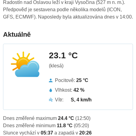
Radostín nad Oslavou leží v kraji Vysočina (527 m n. m.).
Předpověď je sestavena podle několika modelů (ICON,
GFS, ECMWF). Naposledy byla aktualizována dnes v 14:00.
Aktuálně
23.1 °C
(klesá)
Pocitově:
25 °C
Vlhkost:
42 %
Vítr:
S, 4 km/h
Dnes změřené maximum
24.4 °C
(12:50)
Dnes změřené minimum
11.8 °C
(05:20)
Slunce vychází v
05:37
a zapadá v
20:26