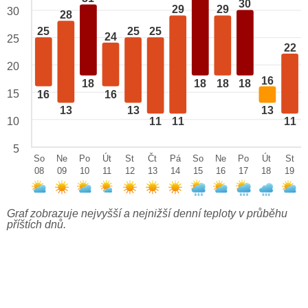
30
29
29
30
28
25
25
25
24
25
22
20
16
18
18
18
18
15
16
16
13
13
13
10
11
11
11
5
So
Ne
Po
Út
St
Čt
Pá
So
Ne
Po
Út
St
08
09
10
11
12
13
14
15
16
17
18
19
Graf zobrazuje nejvyšší a nejnižší denní teploty v průběhu
příštích dnů.