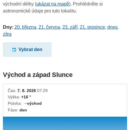
východní délky (
ukázat na mapě
). Prohlédněte si
astronomické údaje pro tuto lokalitu.
Dny:
20. března
,
21. června
,
23. září
,
21. prosince
,
dnes
,
zítra
Vybrat den
Východ a západ Slunce
Čas:
7. 8. 2026
07:29
Výška:
+16 °
Poloha:
východ
↓
Fáze:
den