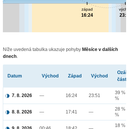
západ
vých
16:24
23:5
Níže uvedená tabulka ukazuje pohyby
Měsíce v dalších
dnech
.
Ozář
Datum
Východ
Západ
Východ
část
39 % a
7. 8. 2026
—
16:24
23:51
%
28 % a
8. 8. 2026
—
17:41
—
%
18 % a
9. 8. 2026
00:46
18:42
—