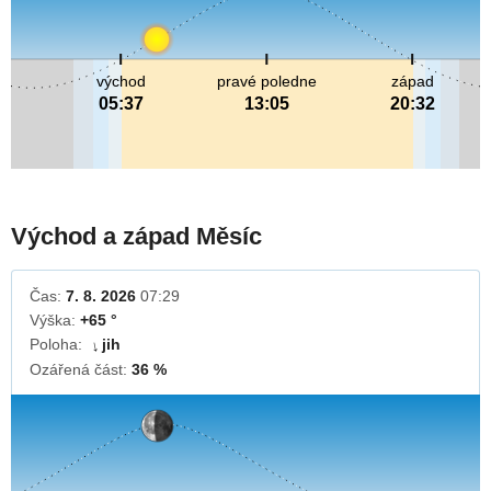
východ
pravé poledne
západ
05:37
13:05
20:32
Východ a západ Měsíc
Čas:
7. 8. 2026
07:29
Výška:
+65 °
Poloha:
jih
↓
Ozářená část:
36 %