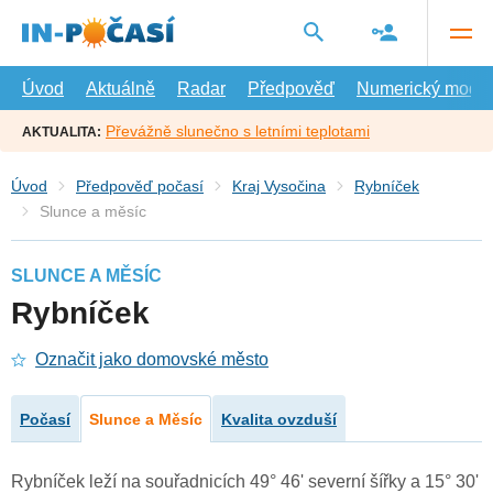
Přejít
na
hlavní
obsah
Úvod
Aktuálně
Radar
Předpověď
Numerický model
Převážně slunečno s letními teplotami
AKTUALITA:
Úvod
Předpověď počasí
Kraj Vysočina
Rybníček
Slunce a měsíc
SLUNCE A MĚSÍC
Rybníček
Označit jako domovské město
Počasí
Slunce a Měsíc
Kvalita ovzduší
Rybníček leží na souřadnicích 49° 46' severní šířky a 15° 30'