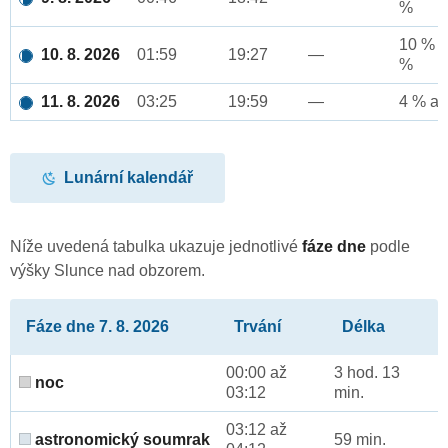
%
10 % a
10. 8. 2026
01:59
19:27
—
%
11. 8. 2026
03:25
19:59
—
4 % až
Lunární kalendář
Níže uvedená tabulka ukazuje jednotlivé
fáze dne
podle
výšky Slunce nad obzorem.
Fáze dne 7. 8. 2026
Trvání
Délka
00:00 až
3 hod. 13
noc
03:12
min.
03:12 až
astronomický soumrak
59 min.