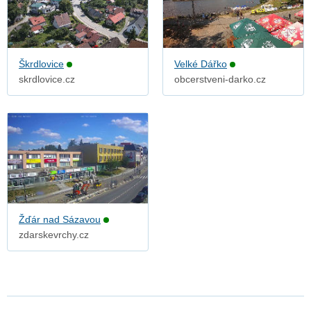
Škrdlovice
Velké Dářko
skrdlovice.cz
obcerstveni-darko.cz
Žďár nad Sázavou
zdarskevrchy.cz