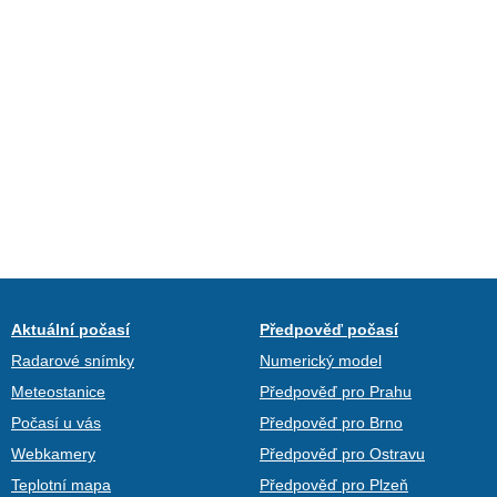
Aktuální počasí
Předpověď počasí
Radarové snímky
Numerický model
Meteostanice
Předpověď pro Prahu
Počasí u vás
Předpověď pro Brno
Webkamery
Předpověď pro Ostravu
Teplotní mapa
Předpověď pro Plzeň