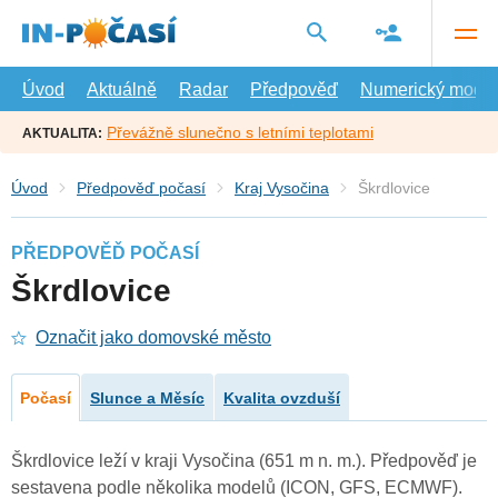
Přejít
na
hlavní
obsah
Úvod
Aktuálně
Radar
Předpověď
Numerický model
Převážně slunečno s letními teplotami
AKTUALITA:
Úvod
Předpověď počasí
Kraj Vysočina
Škrdlovice
PŘEDPOVĚĎ POČASÍ
Škrdlovice
Označit jako domovské město
Počasí
Slunce a Měsíc
Kvalita ovzduší
Škrdlovice leží v kraji Vysočina (651 m n. m.). Předpověď je
sestavena podle několika modelů (ICON, GFS, ECMWF).