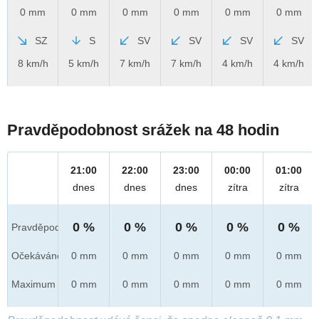
0 mm
0 mm
0 mm
0 mm
0 mm
0 mm
SZ
S
SV
SV
SV
SV
8 km/h
5 km/h
7 km/h
7 km/h
4 km/h
4 km/h
Pravděpodobnost srážek na 48 hodin
21:00
22:00
23:00
00:00
01:00
dnes
dnes
dnes
zítra
zítra
0 %
0 %
0 %
0 %
0 %
Pravděpod.
Očekáváno
0 mm
0 mm
0 mm
0 mm
0 mm
Maximum
0 mm
0 mm
0 mm
0 mm
0 mm