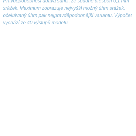
Pravděpodobnost udává šanci, že spadne alespoň 0,1 mm
srážek. Maximum zobrazuje nejvyšší možný úhrn srážek,
očekávaný úhrn pak nejpravděpodobnější variantu. Výpočet
vychází ze 40 výstupů modelu.