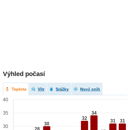
Výhled počasí
Teplota
Vítr
Srážky
Nový sníh
40
34
35
32
31
31
30
30
28