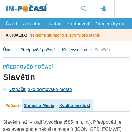
Přejít
na
hlavní
obsah
Úvod
Aktuálně
Radar
Předpověď
Numerický model
Převážně slunečno s letními teplotami
AKTUALITA:
Úvod
Předpověď počasí
Kraj Vysočina
Slavětín
PŘEDPOVĚĎ POČASÍ
Slavětín
Označit jako domovské město
Počasí
Slunce a Měsíc
Kvalita ovzduší
Slavětín leží v kraji Vysočina (585 m n. m.). Předpověď je
sestavena podle několika modelů (ICON, GFS, ECMWF).