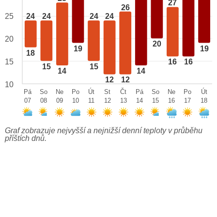
27
26
25
24
24
24
24
20
20
19
19
18
15
16
16
15
15
14
14
12
12
10
Pá
So
Ne
Po
Út
St
Čt
Pá
So
Ne
Po
Út
07
08
09
10
11
12
13
14
15
16
17
18
Graf zobrazuje nejvyšší a nejnižší denní teploty v průběhu
příštích dnů.