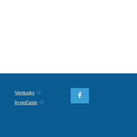
Ventusky
In-počasie