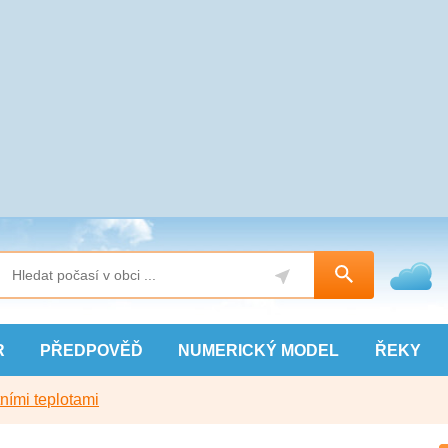
R
PŘEDPOVĚĎ
NUMERICKÝ
MODEL
ŘEKY
ními teplotami