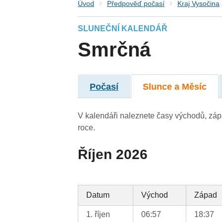
Úvod
Předpověď počasí
Kraj Vysočina
SLUNEČNÍ KALENDÁŘ
Smrčná
Počasí
Slunce a Měsíc
V kalendáři naleznete časy východů, záp
roce.
Říjen 2026
Datum
Východ
Západ
1. říjen
06:57
18:37