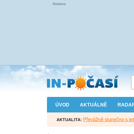
Přejít
na
hlavní
obsah
ÚVOD
AKTUÁLNĚ
RADA
Převážně slunečno s let
AKTUALITA: