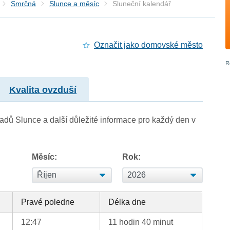
Smrčná
Slunce a měsíc
Sluneční kalendář
Označit jako domovské město
Kvalita ovzduší
adů Slunce a další důležité informace pro každý den v
Měsíc:
Rok:
Pravé poledne
Délka dne
12:47
11 hodin 40 minut