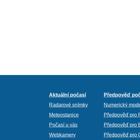
Aktuální počasí
Předpověď poč
Radarové snímky
Numerický mode
Meteostanice
Předpověď pro 
Počasí u vás
Předpověď pro 
Webkamery
Předpověď pro 