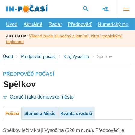
Přejít
na
hlavní
obsah
Úvod
Aktuálně
Radar
Předpověď
Numerický model
Víkend bude slunečný s letními, zítra i tropickými
AKTUALITA:
teplotami
Úvod
Předpověď počasí
Kraj Vysočina
Spělkov
PŘEDPOVĚĎ POČASÍ
Spělkov
Označit jako domovské město
Počasí
Slunce a Měsíc
Kvalita ovzduší
Spělkov leží v kraji Vysočina (620 m n. m.). Předpověď je