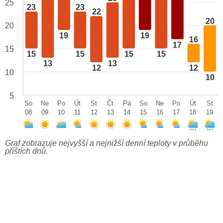
25
23
23
22
20
20
19
19
16
17
15
15
15
15
15
13
13
12
12
10
10
5
So
Ne
Po
Út
St
Čt
Pá
So
Ne
Po
Út
St
08
09
10
11
12
13
14
15
16
17
18
19
Graf zobrazuje nejvyšší a nejnižší denní teploty v průběhu
příštích dnů.