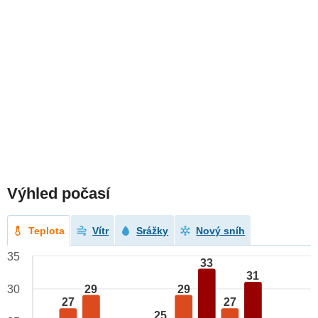
Výhled počasí
Teplota
Vítr
Srážky
Nový sníh
35
33
31
29
29
30
27
27
25