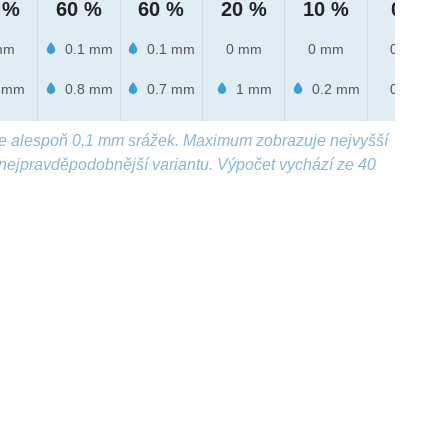
 %
60 %
60 %
20 %
10 %
0 %
mm
0.1 mm
0.1 mm
0 mm
0 mm
0 mm
 mm
0.8 mm
0.7 mm
1 mm
0.2 mm
0 mm
e alespoň 0,1 mm srážek. Maximum zobrazuje nejvyšší
nejpravděpodobnější variantu. Výpočet vychází ze 40