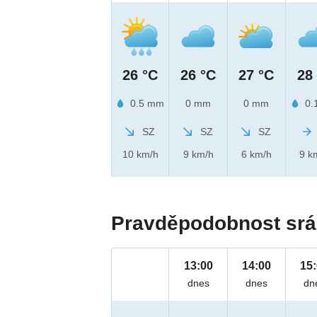
26 °C
26 °C
27 °C
28
0.5 mm
0 mm
0 mm
0.
SZ
SZ
SZ
10 km/h
9 km/h
6 km/h
9 k
Pravděpodobnost srá
13:00
14:00
15
dnes
dnes
dn