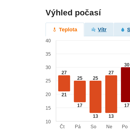
Výhled počasí
Teplota
Vítr
40
35
30
30
27
27
25
25
25
20
21
17
17
15
13
13
10
Čt
Pá
So
Ne
Po