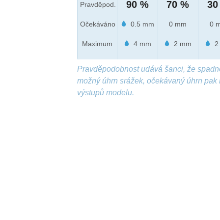
90 %
70 %
30
Pravděpod.
Očekáváno
0.5 mm
0 mm
0 
Maximum
4 mm
2 mm
2
Pravděpodobnost udává šanci, že spadn
možný úhrn srážek, očekávaný úhrn pak 
výstupů modelu.