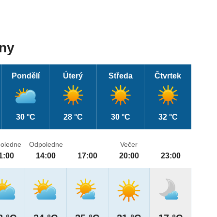
dny
Pondělí
Úterý
Středa
Čtvrtek
30 °C
28 °C
30 °C
32 °C
oledne
Odpoledne
Večer
1:00
14:00
17:00
20:00
23:00