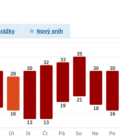
Srážky
Nový sníh
35
33
32
30
30
30
28
21
19
18
16
16
13
13
Út
St
Čt
Pá
So
Ne
Po