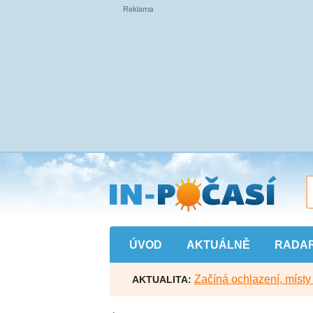
Přejít
na
hlavní
obsah
ÚVOD
AKTUÁLNĚ
RADA
Začíná ochlazení, míst
AKTUALITA: