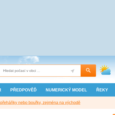
R
PŘEDPOVĚĎ
NUMERICKÝ
MODEL
ŘEKY
y přeháňky nebo bouřky, zejména na východě