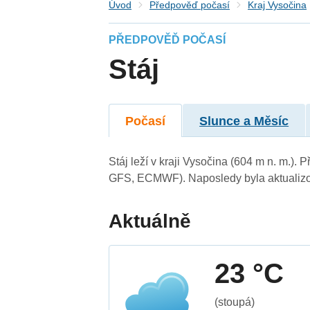
Úvod
Předpověď počasí
Kraj Vysočina
PŘEDPOVĚĎ POČASÍ
Stáj
Počasí
Slunce a Měsíc
Stáj leží v kraji Vysočina (604 m n. m.)
GFS, ECMWF). Naposledy byla aktualizo
Aktuálně
23 °C
(stoupá)