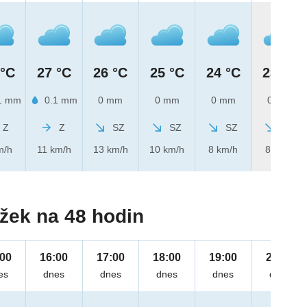
 °C
27 °C
26 °C
25 °C
24 °C
23 °C
1 mm
0.1 mm
0 mm
0 mm
0 mm
0 mm
Z
Z
SZ
SZ
SZ
SZ
m/h
11 km/h
13 km/h
10 km/h
8 km/h
8 km/h
žek na 48 hodin
:00
16:00
17:00
18:00
19:00
20:00
es
dnes
dnes
dnes
dnes
dnes