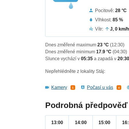
Pocitově:
28 °C
Vlhkost:
85 %
Vítr:
J, 0 km/
Dnes změřené maximum
23 °C
(12:30)
Dnes změřené minimum
17.9 °C
(04:30)
Slunce vychází v
05:35
a zapadá v
20:3
Nepřehlédněte z lokality Stáj:
Kamery
Počasí u vás
1
4
Podrobná předpověď 
13:00
14:00
15:00
16