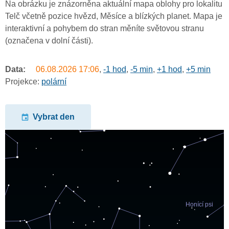
Na obrázku je znázorněna aktuální mapa oblohy pro lokalitu
Telč včetně pozice hvězd, Měsíce a blízkých planet. Mapa je
interaktivní a pohybem do stran měníte světovou stranu
(označena v dolní části).
Data:
06.08.2026
17:06
,
-1 hod
,
-5 min
,
+1 hod
,
+5 min
Projekce:
polární
Vybrat den
undefined
undefined