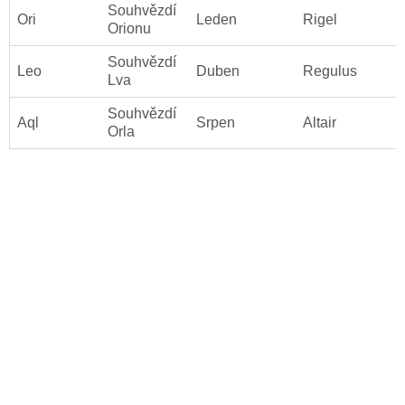
Souhvězdí
Ori
Leden
Rigel
Orionu
Souhvězdí
Leo
Duben
Regulus
Lva
Souhvězdí
Aql
Srpen
Altair
Orla