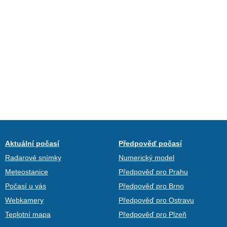
Aktuální počasí
Předpověď počasí
Radarové snímky
Numerický model
Meteostanice
Předpověď pro Prahu
Počasí u vás
Předpověď pro Brno
Webkamery
Předpověď pro Ostravu
Teplotní mapa
Předpověď pro Plzeň