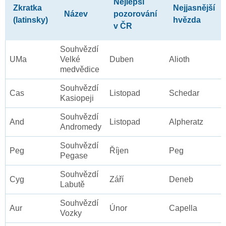
Nejlepší
Zkratka
Nejjasnější
Název
pozorování
(latinsky)
hvězda
v ČR
Souhvězdí
UMa
Velké
Duben
Alioth
medvědice
Souhvězdí
Cas
Listopad
Schedar
Kasiopeji
Souhvězdí
And
Listopad
Alpheratz
Andromedy
Souhvězdí
Peg
Říjen
Peg
Pegase
Souhvězdí
Cyg
Září
Deneb
Labutě
Souhvězdí
Aur
Únor
Capella
Vozky