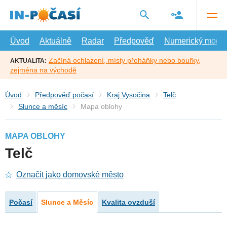
Přejít
na
hlavní
obsah
Úvod
Aktuálně
Radar
Předpověď
Numerický model
Začíná ochlazení, místy přeháňky nebo bouřky,
AKTUALITA:
zejména na východě
Úvod
Předpověď počasí
Kraj Vysočina
Telč
Slunce a měsíc
Mapa oblohy
MAPA OBLOHY
Telč
Označit jako domovské město
Počasí
Slunce a Měsíc
Kvalita ovzduší