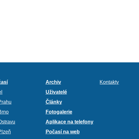
así
Archiv
Kontakty
l
Uživatelé
Prahu
Články
Brno
Fotogalerie
Ostravu
Aplikace na telefony
Plzeň
Počasí na web