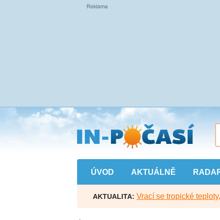
Přejít
na
hlavní
obsah
ÚVOD
AKTUÁLNĚ
RADA
Vrací se tropické teploty
AKTUALITA: