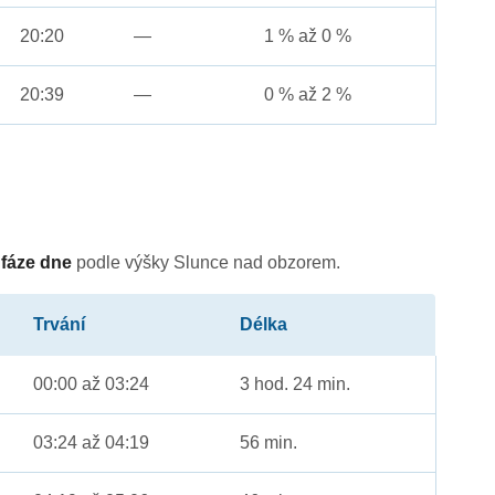
20:20
—
1 % až 0 %
20:39
—
0 % až 2 %
é
fáze dne
podle výšky Slunce nad obzorem.
Trvání
Délka
00:00 až 03:24
3 hod. 24 min.
03:24 až 04:19
56 min.