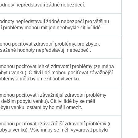
dnoty nepředstavují žádné nebezpečí.
dnoty nepředstavují žádné nebezpečí pro většinu
ní problémy mohou mít jen neobvykle citliví lidé.
 mohou pociťovat zdravotní problémy, pro zbytek
sažené hodnoty nepředstavují nebezpečí.
é mohou pociťovat lehké zdravotní problémy (zejména
obytu venku). Citliví lidé mohou pociťovat závažnější
oblémy a měli by omezit pobyt venku.
 mohou pociťovat i závažnější zdravotní problémy
 delším pobytu venku). Citliví lidé by se měli
bytu venku, ostatní by ho měli omezit.
 mohou pociťovat i závažnější zdravotní problémy (i
pobytu venku). Všichni by se měli vyvarovat pobytu