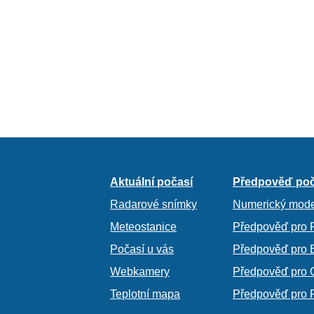
Aktuální počasí
Předpověď poč
Radarové snímky
Numerický mode
Meteostanice
Předpověď pro 
Počasí u vás
Předpověď pro 
Webkamery
Předpověď pro 
Teplotní mapa
Předpověď pro 