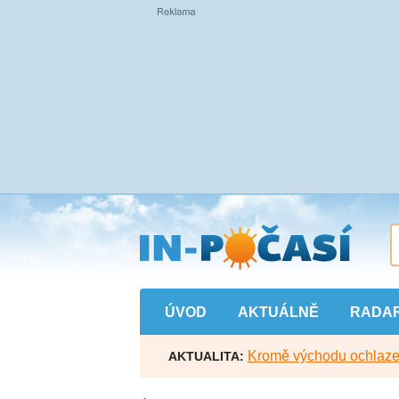
Přejít
na
hlavní
obsah
ÚVOD
AKTUÁLNĚ
RADA
Kromě východu ochlazen
AKTUALITA: