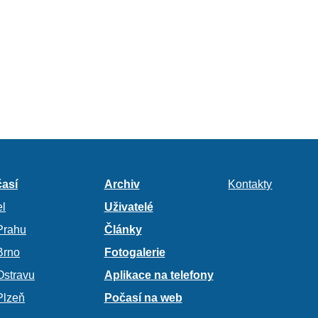
así
Archiv
Kontakty
l
Uživatelé
Prahu
Články
Brno
Fotogalerie
Ostravu
Aplikace na telefony
Plzeň
Počasí na web