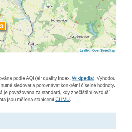
3
Leaflet
|
OpenStreetMap
čována podle AQI (air quality index,
Wikipedia
). Výhodou
 nutné sledovat a porovnávat konkrétní číselné hodnoty.
 je považována za standard, kdy znečištění ovzduší
Data jsou měřena stanicemi
ČHMÚ
.