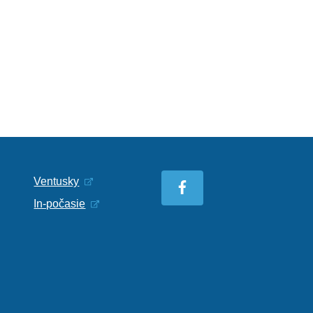
Ventusky
In-počasie