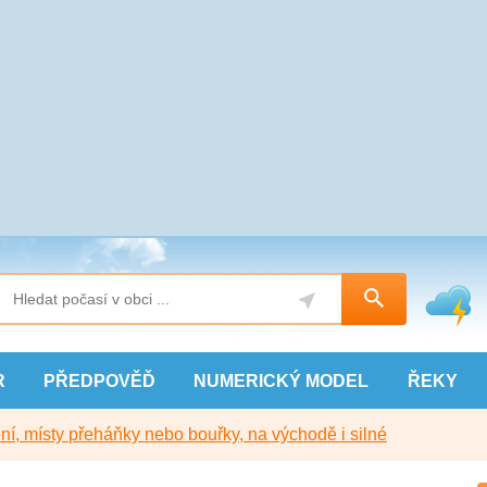
R
PŘEDPOVĚĎ
NUMERICKÝ
MODEL
ŘEKY
í, místy přeháňky nebo bouřky, na východě i silné