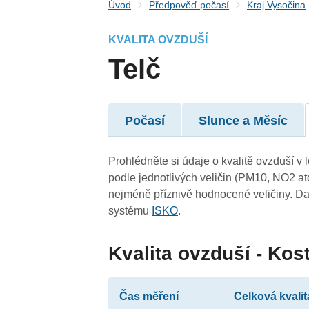
Úvod
Předpověď počasí
Kraj Vysočina
KVALITA OVZDUŠÍ
Telč
Počasí
Slunce a Měsíc
Prohlédněte si údaje o kvalitě ovzduší v 
podle jednotlivých veličin (PM10, NO2 at
nejméně příznivě hodnocené veličiny. Da
systému
ISKO
.
Kvalita ovzduší - Kos
Čas měření
Celková kvalit