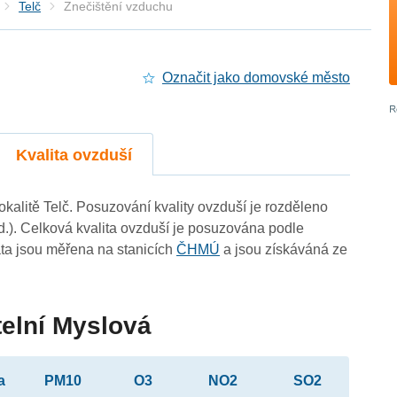
Telč
Znečištění vzduchu
Označit jako domovské město
Kvalita ovzduší
lokalitě Telč. Posuzování kvality ovzduší je rozděleno
d.). Celková kvalita ovzduší je posuzována podle
ta jsou měřena na stanicích
ČHMÚ
a jsou získáváná ze
telní Myslová
a
PM10
O3
NO2
SO2