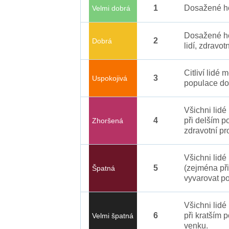
1
Dosažené ho
Velmi dobrá
Dosažené ho
2
Dobrá
lidí, zdravot
Citliví lidé
3
Uspokojivá
populace do
Všichni lid
4
při delším p
Zhoršená
zdravotní pr
Všichni lidé
5
(zejména při
Špatná
vyvarovat po
Všichni lidé
6
při kratším 
Velmi špatná
venku.