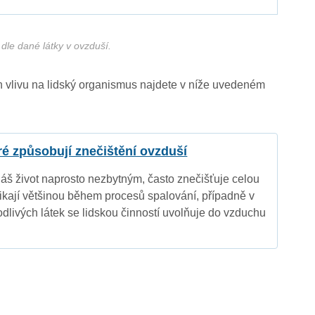
dle dané látky v ovzduší.
ich vlivu na lidský organismus najdete v níže uvedeném
eré způsobují znečištění ovzduší
náš život naprosto nezbytným, často znečišťuje celou
nikají většinou během procesů spalování, případně v
dlivých látek se lidskou činností uvolňuje do vzduchu